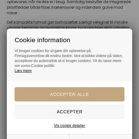
opbevares, når de ikke er i brug. Samtidig beskytter de integrerede
plastfødder både fliser, træterrasser og indendørs gulve mod
ridser.
Det kompakte format gør bistrosættet særligt velegnet til mindre
altaner, terrasser og hyggelige kroge, hvor pladsen skal udnyttes
optimalt uden at gå på kompromis med komfort eller design.
Cookie information
Vi bruger cookies for at gøre din oplevelse på
Din tryghed
Firmagaveronline.dk endnu bedre. Ved at klikke videre på siden,
accepterer du automatisk at vi bruger cookies. Vil du læse mere
om vores Cookie politik.
Lagerførende
Læs mere
Gratis kort med hilsen og firmalogo
Hurtig levering
Vis cookie detaljer