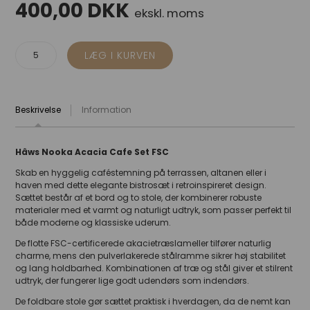
400,00
DKK
ekskl. moms
Beskrivelse
Information
Hâws Nooka Acacia Cafe Set FSC
Skab en hyggelig caféstemning på terrassen, altanen eller i
haven med dette elegante bistrosæt i retroinspireret design.
Sættet består af et bord og to stole, der kombinerer robuste
materialer med et varmt og naturligt udtryk, som passer perfekt til
både moderne og klassiske uderum.
De flotte FSC-certificerede akacietræslameller tilfører naturlig
charme, mens den pulverlakerede stålramme sikrer høj stabilitet
og lang holdbarhed. Kombinationen af træ og stål giver et stilrent
udtryk, der fungerer lige godt udendørs som indendørs.
De foldbare stole gør sættet praktisk i hverdagen, da de nemt kan