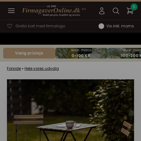
Gratis kort med firmalogo
Vis inkl. moms
Vælg prisleje
Forside
»
Hele vores udvalg