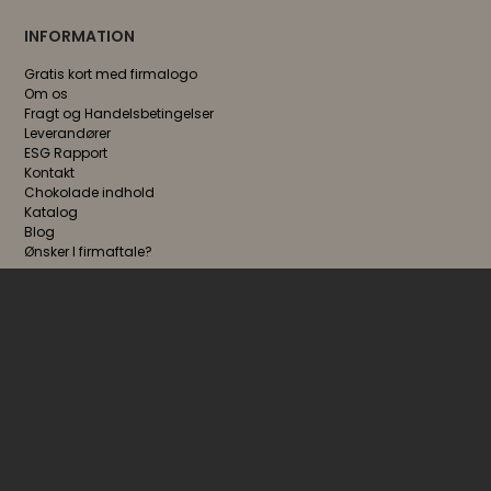
INFORMATION
Gratis kort med firmalogo
Om os
Fragt og Handelsbetingelser
Leverandører
ESG Rapport
Kontakt
Chokolade indhold
Katalog
Blog
Ønsker I firmaftale?
FØLG OS
NYHEDSBREV