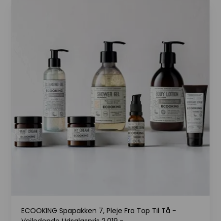
ECOOKING Spapakken 7, Pleje Fra Top Til Tå -
Vejledende Udsalgspris 2.019,-