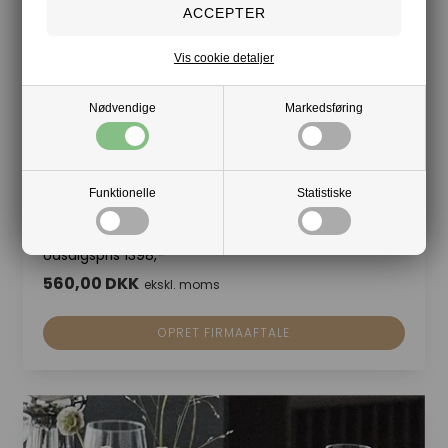
Vis cookie detaljer
Nødvendige
Markedsføring
Funktionelle
Statistiske
2 stk. Kreafunk Arc Trådløs Solcellelampe. Vejl.
Udsalgspris 1398,-
560,00 DKK
ekskl. moms
OPRET FIRMAAFTALE