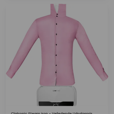
Clatronic Steam iron - Vejledende Udsalgspris