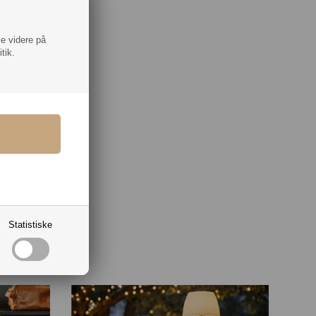
 fra
nde
ke videre på
tik.
Statistiske