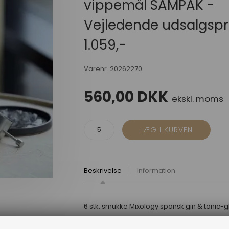
vippemål SAMPAK -
Vejledende udsalgspr
1.059,-
Varenr.
20262270
560,00
DKK
ekskl. moms
Beskrivelse
Information
6 stk. smukke Mixology spansk gin & tonic-g
80 cl, HOLMs klassiske citruspresser 21,5x7,5