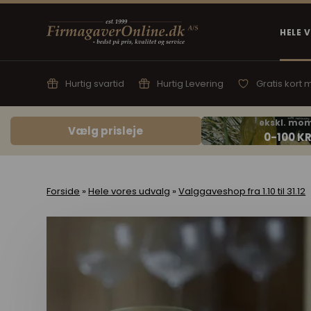
HELE 
Hurtig svartid
Hurtig Levering
Gratis kort
Vælg prisleje
Forside
»
Hele vores udvalg
»
Valggaveshop fra 1.10 til 31.12