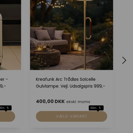
er -
Kreafunk Arc Trådløs Solcelle
Kr
9,-
Gulvlampe. Vejl. Udsalgspris 999,-
So
69
400,00 DKK
3
ekskl. moms
Min. 5
Min. 5
VÆLG VARIANT