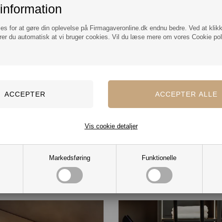
rustfrit stål samt et 2 cl vippemål i rustfrit stål
information
Funktion – alt hvad du skal bruge for at bla
en lækker cocktail!
ies for at gøre din oplevelse på Firmagaveronline.dk endnu bedre. Ved at klik
rer du automatisk at vi bruger cookies. Vil du læse mere om vores Cookie poli
Specifikationer:
Brand Luigi Bormioli
Produkttype Gin & Tonic glas
Farve Klar/Stål
Oprindelsesland Danmark
Vis cookie detaljer
Markedsføring
Funktionelle
Mere fra samme kategori