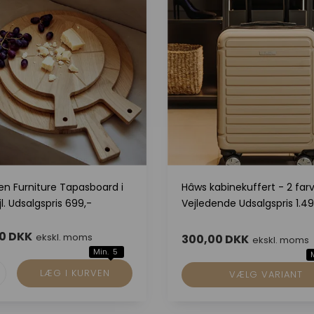
en Furniture Tapasboard i
Hâws kabinekuffert - 2 farv
jl. Udsalgspris 699,-
Vejledende Udsalgspris 1.49
0 DKK
ekskl. moms
300,00 DKK
ekskl. moms
Min. 5
VÆLG VARIANT