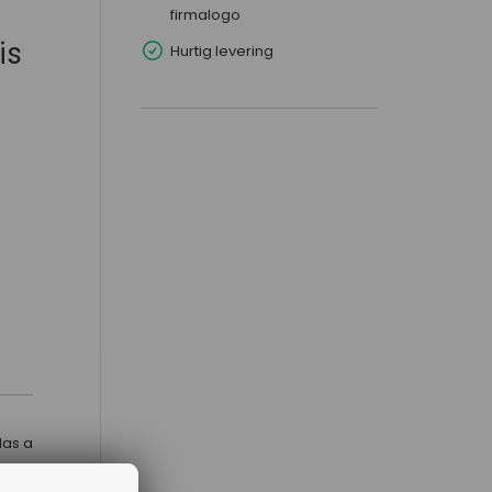
firmalogo
is
Hurtig levering
las a
 cm i