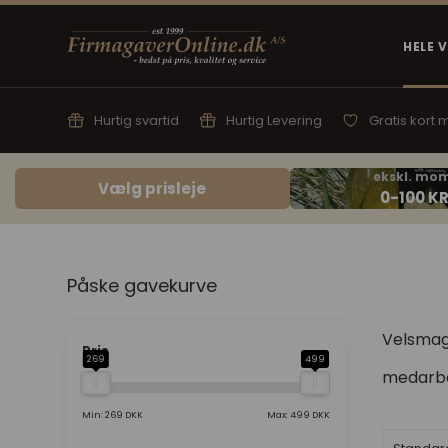
HELE 
Hurtig svartid
Hurtig Levering
Gratis kort
Vælg prisleje
Påske gavekurve
Velsmage
Pris
269
499
medarbej
Min: 269 DKK
Max: 499 DKK