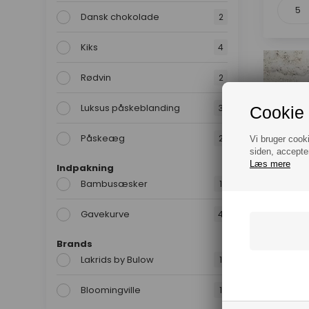
Dansk chokolade
2
Kiks
4
Rødvin
2
Luksus påskeblanding
3
Cookie 
Påskeæg
2
Vi bruger cook
siden, accepte
Læs mere
Indpakning
Bambusæsker
1
Gavekurve
4
Brands
Lakrids by Bulow
1
Bambus
Plaid, 
Bloomingville
1
Choko