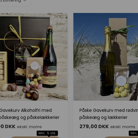
Gavekurv Alkoholfri med
Påske Gavekurv med rødvin
 påskeæg og påskelækkerier
påskeæg og lækkerier
00 DKK
279,00 DKK
ekskl. moms
ekskl. moms
Min. 5 stk.
Min.