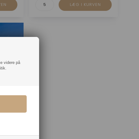
ke videre på
tik.
et hele!