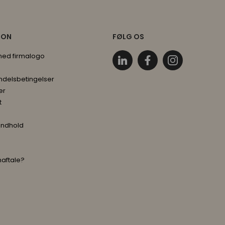
ION
FØLG OS
 med firmalogo
ndelsbetingelser
er
t
indhold
maftale?