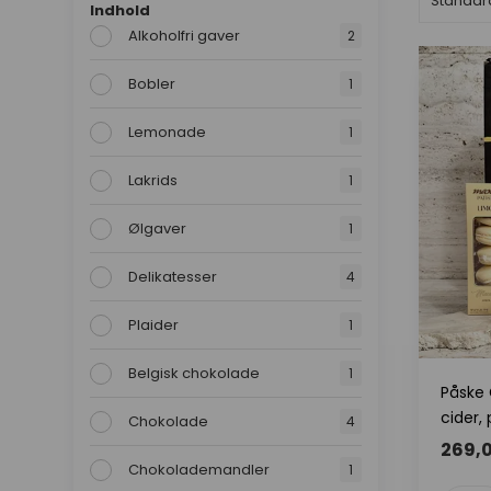
Indhold
Alkoholfri gaver
2
Bobler
1
Lemonade
1
Lakrids
1
Ølgaver
1
Delikatesser
4
Plaider
1
Belgisk chokolade
1
Påske 
cider,
Chokolade
4
269,
Chokolademandler
1