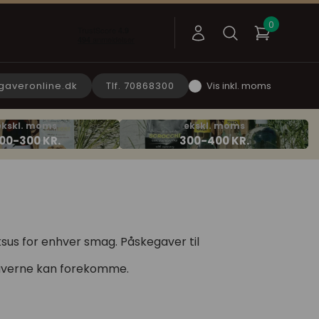
gaveronline.dk
Tlf. 70868300
Vis inkl. moms
sus for enhver smag. Påskegaver til
 gaverne kan forekomme.