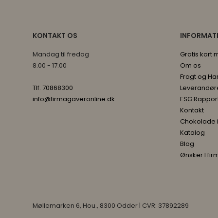
KONTAKT OS
INFORMAT
Mandag til fredag
Gratis kort
8.00 - 17.00
Om os
Fragt og Ha
Tlf. 70868300
Leverandør
info@firmagaveronline.dk
ESG Rappor
Kontakt
Chokolade 
Katalog
Blog
Ønsker I fir
Møllemarken 6, Hou., 8300 Odder | CVR: 37892289