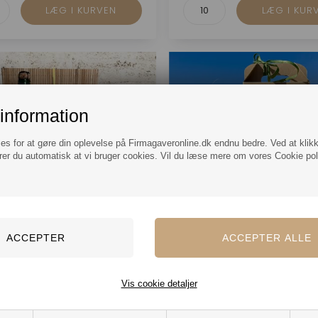
information
ies for at gøre din oplevelse på Firmagaveronline.dk endnu bedre. Ved at klik
rer du automatisk at vi bruger cookies. Vil du læse mere om vores Cookie poli
skrin med Bloomingville
Stor Påske Gavekurv med d
Vis cookie detaljer
alkoholfri Cider og Luksus
lade Påskeæg