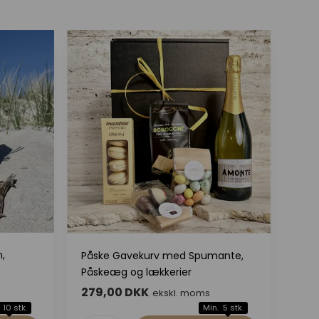
,
Påske Gavekurv med Spumante,
Påskeæg og lækkerier
279,00 DKK
ekskl. moms
 10 stk.
Min. 5 stk.