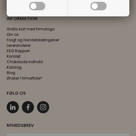
info@firmagaveronline.dk
INFORMATION
Gratis kort med firmalogo
Om os
Fragt og Handelsbetingelser
Leverandører
ESG Rapport
Kontakt
Chokolade indhold
Katalog
Blog
Ønsker I firmaftale?
FØLG OS
NYHEDSBREV