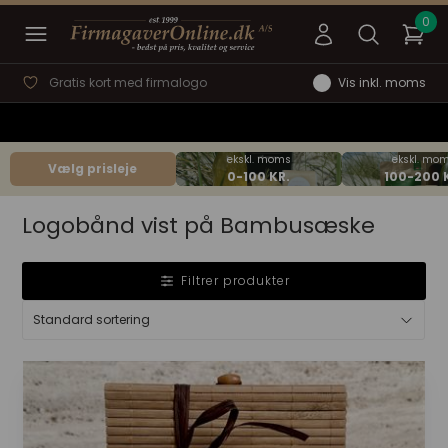
Gratis kort med firmalogo
Vis inkl. moms
Vælg prisleje
Logobånd vist på Bambusæske
Filtrer produkter