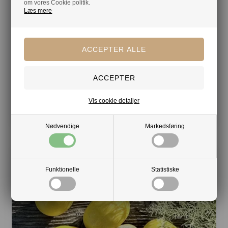
om vores Cookie politik.
Læs mere
smukt træskrin med portvin tawny og italienske
chokolademandler
209,00 DKK
ekskl. moms
Min. 5 stk.
Vis cookie detaljer
Nødvendige
Markedsføring
Funktionelle
Statistiske