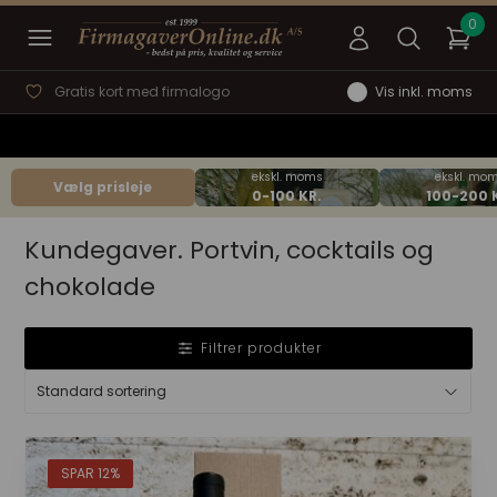
Gratis kort med firmalogo
Vis inkl. moms
Vælg prisleje
Kundegaver. Portvin, cocktails og
chokolade
Filtrer produkter
SPAR 12%