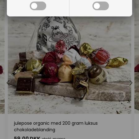
julepose organic med 200 gram luksus
chokoladeblanding
59,00 DKK
ekskl. moms