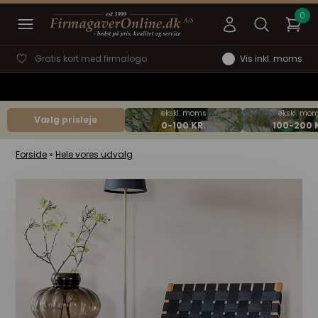
Gratis kort med firmalogo
Vis inkl. moms
Vælg prisleje
Forside
»
Hele vores udvalg