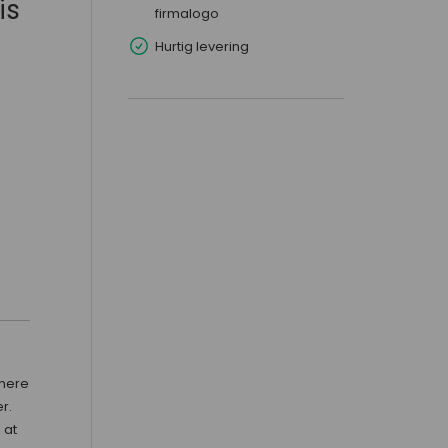
is
firmalogo
Hurtig levering
 mere
r.
 at