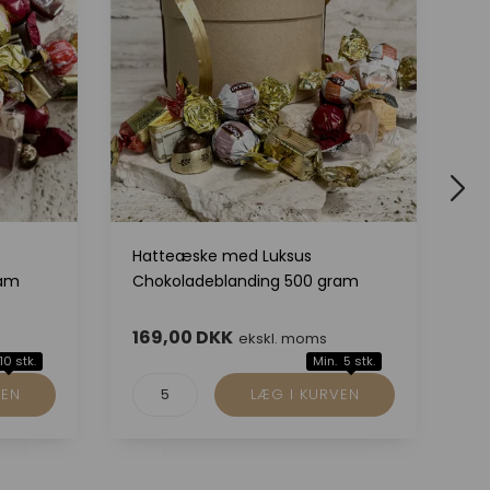
Hatteæske med Luksus
Ku
ram
Chokoladeblanding 500 gram
Ch
169,00 DKK
1
ekskl. moms
10 stk.
Min. 5 stk.