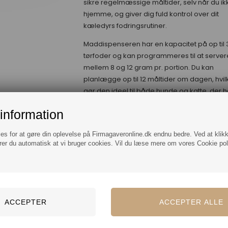
sikre regelmæssige måltider, selv når du ik
hjemme, og giver dig fuld kontrol over dit
kæledyrs fodringsrutiner.
Maddispenseren har en kapacitet på op til 
tørfoder og kan programmeres til at server
mellem 8 og 12 gram pr. portion. Du kan
planlægge op til 12 måltider om dagen, hvil
gør den ideel til både hunde og katte, der h
behov for faste fodringstider.
information
Via TUYA-appen, som er kompatibel med 
iOS og Android, kan du nemt styre og over
ies for at gøre din oplevelse på Firmagaveronline.dk endnu bedre. Ved at klik
fodringen direkte fra din smartphone. Appe
rer du automatisk at vi bruger cookies. Vil du læse mere om vores Cookie poli
giver mulighed for at følge dit kæledyrs
spisevaner og justere fodringsplanen efter
behov.
For ekstra tryghed kan du optage en person
stemmebesked på op til 10 sekunder, som
afspilles ved fodringstid. Det giver dit kæled