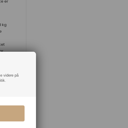
ke er
3 kg
e
ket
ar
både
våge
ke videre på
n
tik.
lig
yr