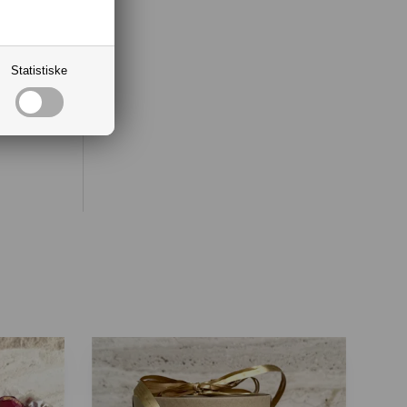
selv
Statistiske
t i