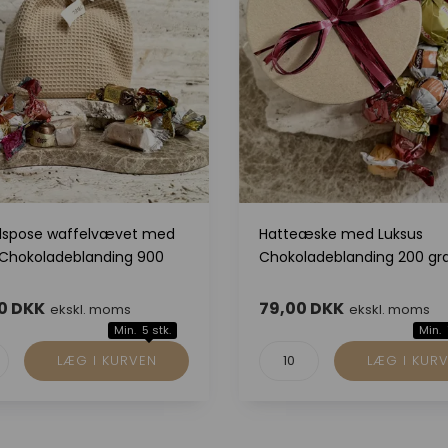
spose waffelvævet med
Hatteæske med Luksus
 Chokoladeblanding 900
Chokoladeblanding 200 g
0 DKK
79,00 DKK
ekskl. moms
ekskl. moms
Min. 5 stk.
Min. 