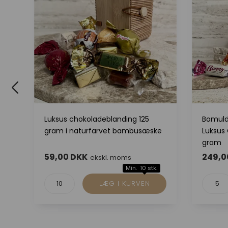
Luksus chokoladeblanding 125
Bomuld
gram i naturfarvet bambusæske
Luksus
gram
59,00 DKK
249,0
ekskl. moms
Min. 10 stk.