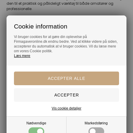
den til et praktisk og pålideligt værktøj til både amatører og
professionelle.
Cookie information
Din tryghed
Vi bruger cookies for at gøre din oplevelse på
Lagerførende
Firmagaveronline.dk endnu bedre. Ved at klikke videre på siden,
accepterer du automatisk at vi bruger cookies. Vil du læse mere
Gratis kort med hilsen og firmalogo
om vores Cookie politik.
Læs mere
Hurtig levering
Vis cookie detaljer
Nødvendige
Markedsføring