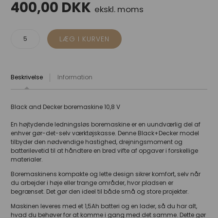
400,00
DKK
ekskl. moms
Beskrivelse
Information
Black and Decker boremaskine 10,8 V
En højtydende ledningsløs boremaskine er en uundværlig del af
enhver gør-det-selv værktøjskasse. Denne Black+Decker model
tilbyder den nødvendige hastighed, drejningsmoment og
batterilevetid til at håndtere en bred vifte af opgaver i forskellige
materialer.
Boremaskinens kompakte og lette design sikrer komfort, selv når
du arbejder i høje eller trange områder, hvor pladsen er
begrænset. Det gør den ideel til både små og store projekter.
Maskinen leveres med et 1,5Ah batteri og en lader, så du har alt,
hvad du behøver for at komme i gang med det samme. Dette gør