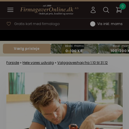
Gratis kort med firmalogo
Vis inkl. moms
Vælg prisleje
Forside
»
Hele vores udvalg
»
Valggaveshop fra 1.10 til 31.12