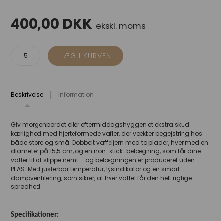
400,00
DKK
ekskl. moms
Beskrivelse
Information
Giv morgenbordet eller eftermiddagshyggen et ekstra skud
kærlighed med hjerteformede vafler, der vækker begejstring hos
både store og små. Dobbelt vaffeljern med to plader, hver med en
diameter på 15,5 cm, og en non-stick-belægning, som får dine
vafler til at slippe nemt – og belægningen er produceret uden
PFAS. Med justerbar temperatur, lysindikator og en smart
dampventilering, som sikrer, at hver vaffel får den helt rigtige
sprødhed.
Specifikationer: