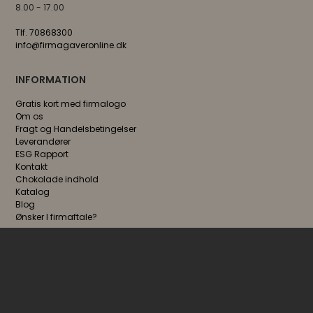
8.00 - 17.00
Tlf. 70868300
info@firmagaveronline.dk
INFORMATION
Gratis kort med firmalogo
Om os
Fragt og Handelsbetingelser
Leverandører
ESG Rapport
Kontakt
Chokolade indhold
Katalog
Blog
Ønsker I firmaftale?
FØLG OS