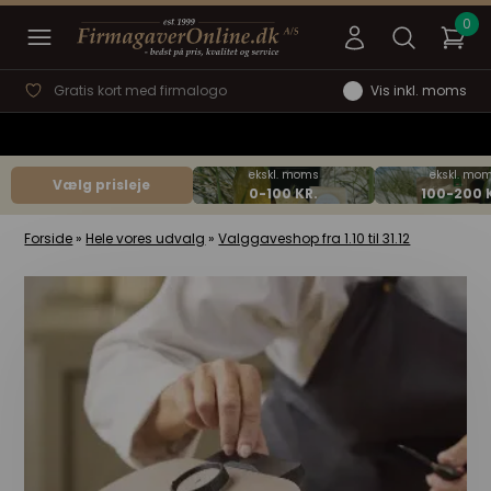
Gratis kort med firmalogo
Vis inkl. moms
Vælg prisleje
Forside
»
Hele vores udvalg
»
Valggaveshop fra 1.10 til 31.12