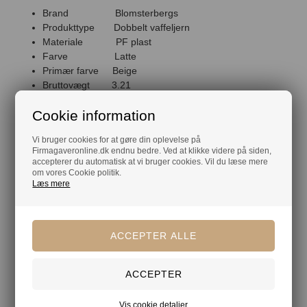
Brand Blomsterbergs
Produkttype Dobbelt vaffeljern
Materiale PF plast
Farve Latte
Primær farve Beige
Bruttovægt 3.21
Nettovægt 2.7
Cookie information
Watt 1600
Garanti 2 år
Vi bruger cookies for at gøre din oplevelse på
Firmagaveronline.dk endnu bedre. Ved at klikke videre på siden,
accepterer du automatisk at vi bruger cookies. Vil du læse mere
om vores Cookie politik.
Din tryghed
Læs mere
Lagerførende
Gratis kort med hilsen og firmalogo
Hurtig levering
Vis cookie detaljer