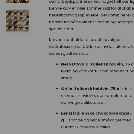
samarbejdspartnere med noget helt særlig
Denne kurv er nøje sammensat for at skabe
helstøbt smagsoplevelse, der kombinerer 
bedste fra både vinens verden og udsøgte
specialiteter.
Kurven indeholder et bredt udvalg af
delikatesser, der både kan nydes alene ell
deles i godt selskab:
Nero D’Avola italiensk rødvin, 75 c
fyldig og karakterfuld vin med en run
smag.
Grillo italiensk hvidvin, 75 cl
– frisk
aromatisk hvidvin, der komplementer
de øvrige delikatesser.
Lenzi italienske chokoladekager, 
g
– sprøde og søde småkager med
autentisk italiensk kvalitet.