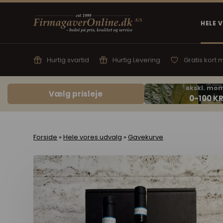
HELE 
Hurtig svartid
Hurtig Levering
Gratis kort
Vælg prisleje
Forside
»
Hele vores udvalg
»
Gavekurve