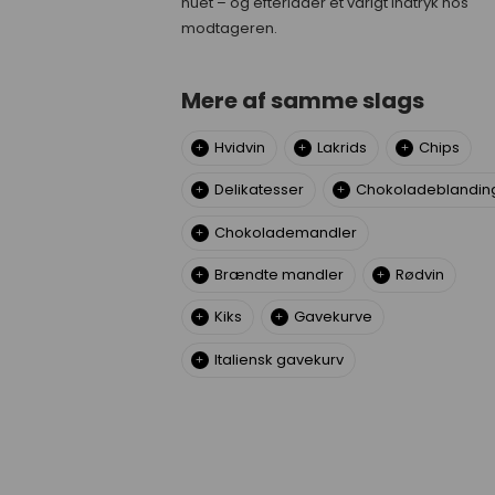
nuet – og efterlader et varigt indtryk hos
modtageren.
Mere af samme slags
Hvidvin
Lakrids
Chips
Delikatesser
Chokoladeblandin
Chokolademandler
Brændte mandler
Rødvin
Kiks
Gavekurve
Italiensk gavekurv