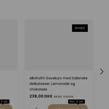
NYHED
,
Alkoholfri Gavekurv med italienske
Ga
delikatesser, Lemonade og
de
chokolade