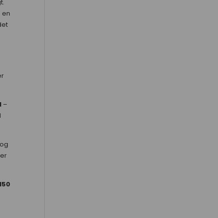
t.
 en
det
er
l
–
d
 og
er
150