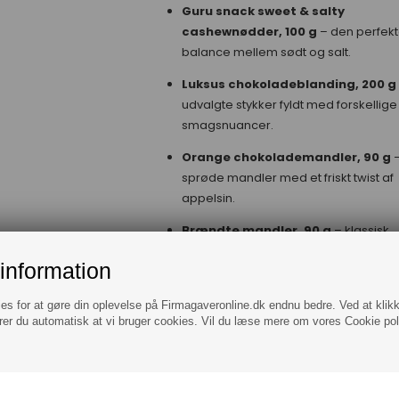
Guru snack sweet & salty
cashewnødder, 100 g
– den perfek
balance mellem sødt og salt.
Luksus chokoladeblanding, 200 g
udvalgte stykker fyldt med forskellige
smagsnuancer.
Orange chokolademandler, 90 g
sprøde mandler med et friskt twist af
appelsin.
Brændte mandler, 90 g
– klassisk
favorit, som spreder julestemning og
information
hygge.
Nougatstang med mandler, 100 g
ies for at gøre din oplevelse på Firmagaveronline.dk endnu bedre. Ved at klik
rer du automatisk at vi bruger cookies. Vil du læse mere om vores Cookie poli
blød og intens nougat med sprøde
mandler.
Bagsværd classic lakrids, 40 g
–
danskproduceret delikatesse med fy