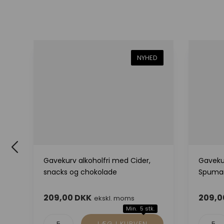
D
NYHED
le
Gavekurv alkoholfri med Cider,
Gaveku
snacks og chokolade
Spuman