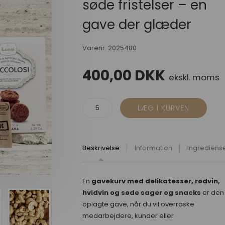
søde fristelser – en
gave der glæder
Varenr.
2025480
400,00
DKK
ekskl. moms
Beskrivelse
Information
Ingrediens
En
gavekurv med delikatesser, rødvin,
hvidvin og søde sager og snacks
er den
oplagte gave, når du vil overraske
medarbejdere, kunder eller