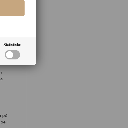
t
vt
lger
ige
Statistiske
e
or
de
r på
de i