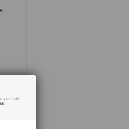
te
–
–
–
ke videre på
tik.
ldig