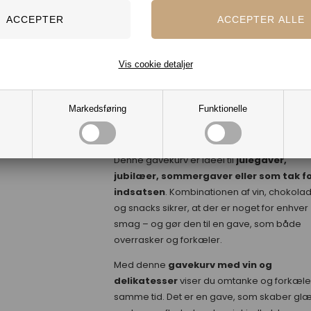
lakridssmag.
Alle lækkerierne er elegant pakket i en
ma
sort gaveæske
med
nedbrydeligt
Vis cookie detaljer
papirsbånd
, hvilket giver gaven et eksklusi
udtryk med et miljøvenligt touch. Der medfø
desuden et
gratis kort
med jeres personl
Markedsføring
Funktionelle
hilsen og firmalogo, så gaven fremstår båd
personlig og professionel.
Denne gavekurv er ideel til
julegaver,
jubilæer, sommergaver eller som tak f
indsatsen
. Kombinationen af vin, chokola
og snacks sikrer, at der er noget for enhver
smag – og gør den til en gave, som både
overrasker og forkæler.
Med denne
gavekurv med vin og
delikatesser
viser du omtanke og forkæle
samme tid. Det er en gave, som skaber glæ