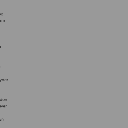
ød
øde
d
e
:
e
yder
 den
iver
 En