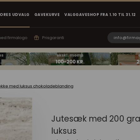
VORES UDVALG
GAVEKURVE
VALGGAVESHOP FRA 1.10 TIL 31.12
info@firma
 med firmalogo
Prisgaranti
kke med luksus chokoladeblanding
Jutesæk med 200 gr
luksus