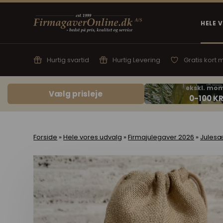
HELE 
Hurtig svartid
Hurtig Levering
Gratis kort
Vælg prisleje
Forside
»
Hele vores udvalg
»
Firmajulegaver 2026
»
Julesæ