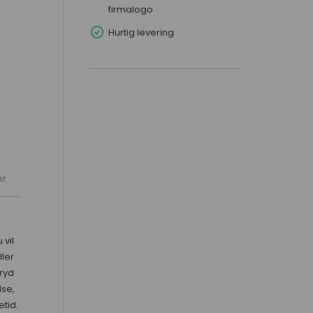
firmalogo
Hurtig levering
er
 vil
ler
ryd
se,
tid.