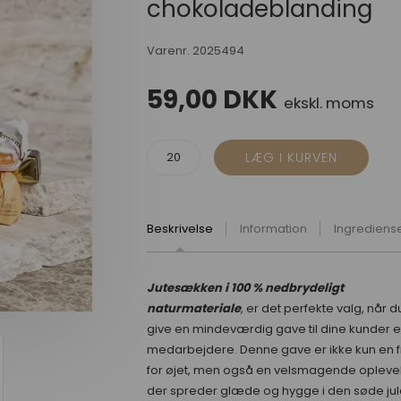
chokoladeblanding
Varenr.
2025494
59,00
DKK
ekskl. moms
Beskrivelse
Information
Ingrediens
Jutesækken i 100 % nedbrydeligt
naturmateriale
, er det perfekte valg, når du
give en mindeværdig gave til dine kunder el
medarbejdere. Denne gave er ikke kun en f
for øjet, men også en velsmagende oplevel
der spreder glæde og hygge i den søde jule