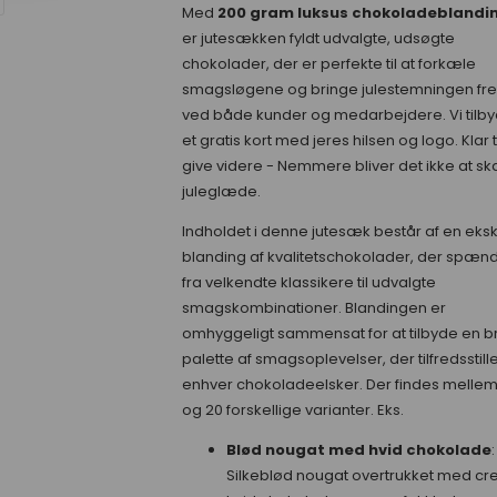
Med
200 gram luksus chokoladeblandi
er jutesækken fyldt udvalgte, udsøgte
chokolader, der er perfekte til at forkæle
smagsløgene og bringe julestemningen fr
ved både kunder og medarbejdere. Vi tilby
et gratis kort med jeres hilsen og logo. Klar ti
give videre - Nemmere bliver det ikke at s
juleglæde.
Indholdet i denne jutesæk består af en eksk
blanding af kvalitetschokolader, der spæn
fra velkendte klassikere til udvalgte
smagskombinationer. Blandingen er
omhyggeligt sammensat for at tilbyde en b
palette af smagsoplevelser, der tilfredsstill
enhver chokoladeelsker. Der findes mellem
og 20 forskellige varianter. Eks.
Blød nougat med hvid chokolade
:
Silkeblød nougat overtrukket med cr