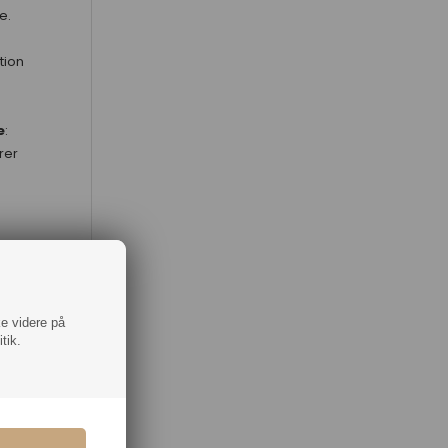
e.
tion
s
e
:
rer
med
eme
:
ke videre på
tik.
amel
: