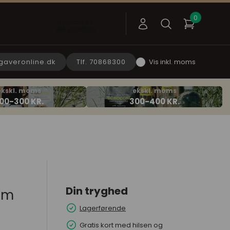
gaveronline.dk
Tlf. 70868300
Vis inkl. moms
Din tryghed
am
Lagerførende
Gratis kort med hilsen og