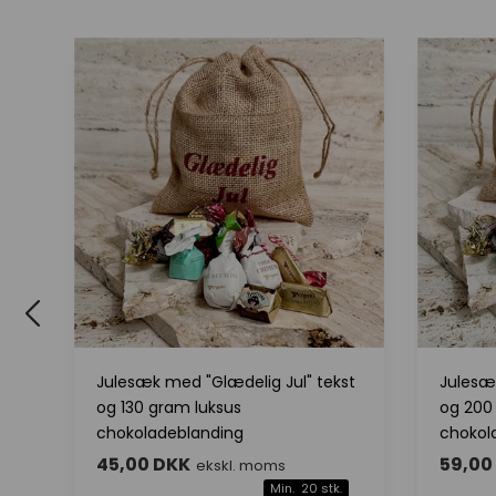
Julesæk med "Glædelig Jul" tekst
Julesæ
og 130 gram luksus
og 200
chokoladeblanding
chokol
45,00 DKK
59,00
ekskl. moms
Min. 20 stk.