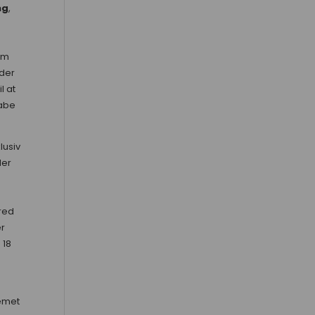
ng
,
em
der
l at
kabe
lusiv
der
red
er
 18
emet