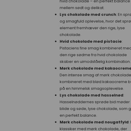
hvid chokolade – en perfekt balance
mellem sødt og delikat.
Lys chokolade med crunch
: En spr
og smagfuld oplevelse, hvor det spr
element fremhæver den rige, lyse
chokolade.
Hvid chokolade med pistacie
:
Pistaciens fine smag kombineret me
den rige sødme fra hvid chokolade
skaber en uimodståelig kombination.
Mørk chokolade med kakaocrem
Den intense smag af mørk chokolad
kombineret med blød kakaocreme b
på en himmelsk smagsoplevelse.
Lys chokolade med hasselnød
:
Hasselnøddernes sprøde bid møder
blide og søde, lyse chokolade, som g
en perfekt balance.
Mørk chokolade med nougatfyld
:
klassiker med mørk chokolade, der