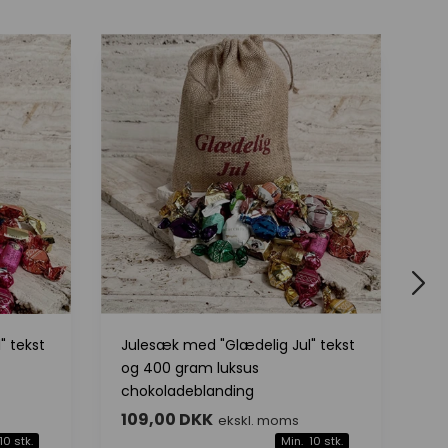
Julesæk med "Glædelig Jul" tekst
" tekst
Ju
og 400 gram luksus
og
chokoladeblanding
ch
109,00 DKK
1
ekskl. moms
10 stk.
Min. 10 stk.