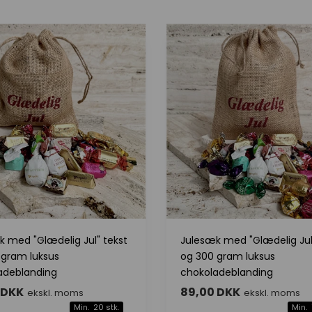
k med "Glædelig Jul" tekst
Julesæk med "Glædelig Jul
 gram luksus
og 300 gram luksus
adeblanding
chokoladeblanding
 DKK
89,00 DKK
ekskl. moms
ekskl. moms
Min. 20 stk.
Min. 