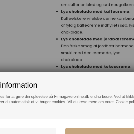
omslutter en blød og sød nougatkern
Lys chokolade med kaffecreme
:
Kaffeelskere vil elske denne kombina
af fyldig kaffecreme indhyllet i sød, ly
chokolade.
Lys chokolade med jordbærcrem
Den friske smag af jordbær harmone
smukt med den cremede, lyse
chokolade.
Lys chokolade med kokoscreme
:
Eksotisk smag af kokos kombineret 
sødmen fra den lyse chokolade, som
information
giver en dejlig tropisk undertone.
Mørk chokolade med appelsincr
ies for at gøre din oplevelse på Firmagaveronline.dk endnu bedre. Ved at klik
En perfekt harmoni mellem den
rer du automatisk at vi bruger cookies. Vil du læse mere om vores Cookie poli
bittersøde mørke chokolade og den
friske, citrusagtige appelsincreme.
Lys chokolade med flydende kar
En lækker oplevelse, hvor den bløde,