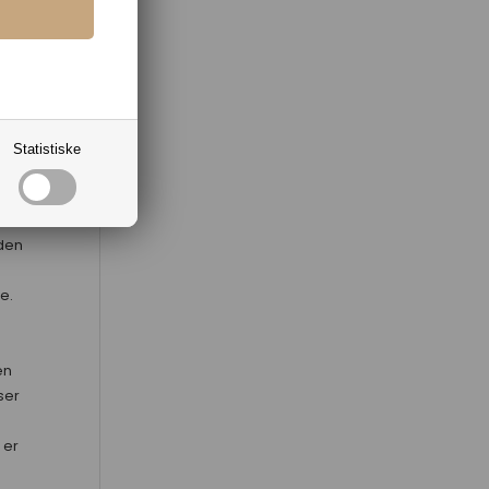
yse
ne
ed
Statistiske
live
øj
rer,
 den
e.
en
ser
 er