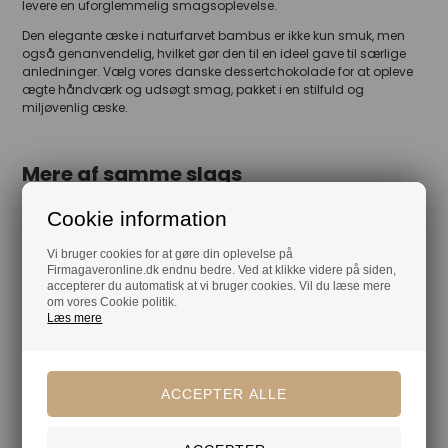
levere en uforglemmelig smagsoplevelse.
Den elegante æske i naturfarvet bambus er ikke kun smuk, men
også genanvendelig, hvilket gør den til en ideel gave til særlige
anledninger. Vælg vores danske dessertchokolade for at opleve
ægte håndværk og udsøgt smag, pakket i en stilfuld og
miljøvenlig æske.
Mere af samme slags
Cookie information
Chokolade
Dansk chokolade
Vi bruger cookies for at gøre din oplevelse på
Chokoladeæsker
Bambusæsker
Firmagaveronline.dk endnu bedre. Ved at klikke videre på siden,
accepterer du automatisk at vi bruger cookies. Vil du læse mere
Chocolate by Obel
om vores Cookie politik.
Læs mere
Din tryghed
Lagerførende
Gratis kort med hilsen og firmalogo