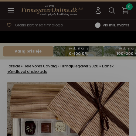
Gratis kort med firmalogo
Vis inkl. moms
Vælg prisleje
Forside
»
Hele vores udvalg
»
Firmajulegaver 2026
»
Dansk
håndlavet chokolade