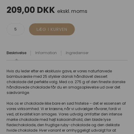
209,00
DKK
ekskl. moms
Beskrivelse
Information
Ingredienser
Hvis du leder efter en eksklusiv gave, er vores naturfarvede
bambusæske med 25 stykker dansk håndlavet dessert
chokolade det perfekte valg. Med ca. 275 g af den fineste danske
håndlavede chokolade får du en smagsoplevelse ud over det
sædvanlige.
Hos os er chokolade ikke bare en sød fristelse – det er essensen af
vores virksomhed. Vi er kræsne, når vi udvælger råvarer, fordi vi
ved, at kvalitet kan smages. Vores udvalg omfatter den intense
mørke chokolade med højt kakaoindhold, den bløde lyse
flødechokolade, den frugtige ruby-chokolade og den delikate
hvide chokolade. Hver variant er omhyggeligt udvalgt for at