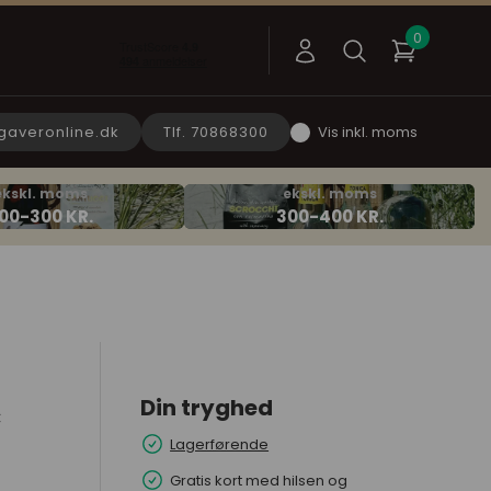
gaveronline.dk
Tlf. 70868300
Vis inkl. moms
Din tryghed
c
Lagerførende
Gratis kort med hilsen og