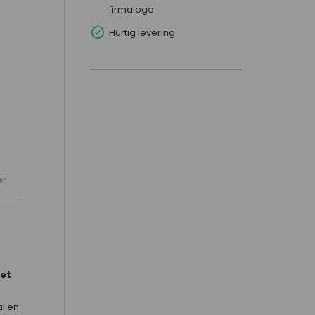
firmalogo
Hurtig levering
er
ret
il en