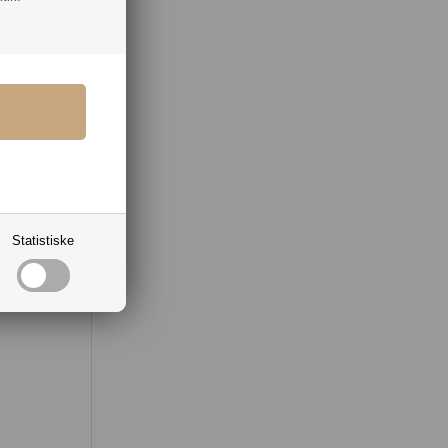
l
 der
Statistiske
en og