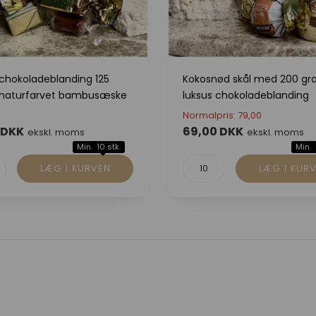
 chokoladeblanding 125
Kokosnød skål med 200 g
 naturfarvet bambusæske
luksus chokoladeblanding
Normalpris: 79,00
 DKK
69,00 DKK
ekskl. moms
ekskl. moms
Min. 10 stk.
Min. 