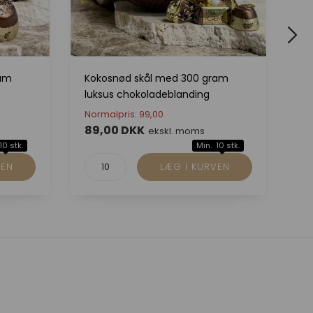
ram
Kokosnød skål med 300 gram
9 
luksus chokoladeblanding
De
B
Normalpris: 99,00
89,00 DKK
8
ekskl. moms
10 stk.
Min. 10 stk.