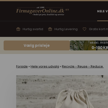
HELE 
Hurtig svartid
Hurtig Levering
Gratis kort
Vælg prisleje
Forside
»
Hele vores udvalg
»
Recycle - Reuse - Reduce.