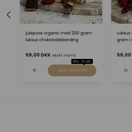
julepose organic med 200 gram
Luksus
luksus chokoladeblanding
gram i
59,00 DKK
59,00
ekskl. moms
Min. 15 stk.