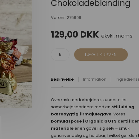
Chokoladeblanding
Varenr.
275696
129,00
DKK
ekskl. moms
Beskrivelse
Information
Ingrediens
Overrask medarbejdere, kunder eller
samarbejdspartnere med en
stilfuld og
bæredygtig firmajulegave
. Vores
bomuldspose i Organic GOTS certifice
materiale
er en gave i sig selv – smuk,
genanvendelig og holdbar, hvilket gør den t