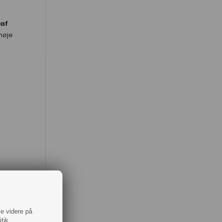
af
 nøje
ke videre på
tik.