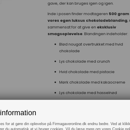
gave, der kan bruges igen og igen.
Inde i posen finder modtageren
500 gram 
vores egen luksus chokoladeblanding
,
sammensat for at give en
eksklusiv
smagsoplevelse
. Blandingen indeholder:
Blød nougat overtrukket med hvid
chokolade
Lys chokolade med crunch
Hvid chokolade med pistacie
Mørk chokolade med kakaocreme
Lys chokolade med hasselnød
Mørk chokolade med nougatfyld
information
Lys chokolade med kaffecreme
Lys chokolade med jordbærcreme
ies for at gøre din oplevelse på Firmagaveronline.dk endnu bedre. Ved at klik
rer du automatisk at vi bruger cookies. Vil du læse mere om vores Cookie poli