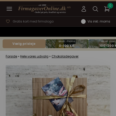
Gratis kort med firmalogo
Vis inkl. moms
Vælg prisleje
Forside
»
Hele vores udvalg
»
Chokoladegaver