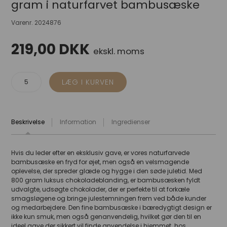
gram i naturfarvet bambusæske
Varenr.
2024876
219,00
DKK
ekskl. moms
Beskrivelse
Information
Ingredienser
Hvis du leder efter en eksklusiv gave, er vores naturfarvede
bambusæske en fryd for øjet, men også en velsmagende
oplevelse, der spreder glæde og hygge i den søde juletid. Med
800 gram luksus chokoladeblanding, er bambusæsken fyldt
udvalgte, udsøgte chokolader, der er perfekte til at forkæle
smagsløgene og bringe julestemningen frem ved både kunder
og medarbejdere. Den fine bambusæske i bæredygtigt design er
ikke kun smuk, men også genanvendelig, hvilket gør den til en
ideel gave der sikkert vil finde anvendelse i hjemmet hos