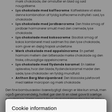
mørk chokolade, der omslutter en blød og sød
nougatkerne.
Lys chokolade med kaffecreme
: Kaffeelskere vil elske
denne kombination af fyldig kaffecreme indhyllet i sød, lys
chokolade.
Lys chokolade med jordbærcreme
: Den friske smag af
jordbær harmonerer smukt med den cremede, lyse
chokolade.
Lys chokolade med kokoscreme
: Eksotisk smag af
kokos kombineret med sødmen fra den lyse chokolade,
som giver en dejlig tropisk undertone.
Mørk chokolade med appelsincreme
: En perfekt
harmoni mellem den bittersøde mørke chokolade og den
friske, citrusagtige appelsincreme.
Lys chokolade med flydende karamel
: En lækker
oplevelse, hvor den bløde, flydende karamel møder den
søde, lyse chokolade i en fyldig mundfuld.
Anthon Berg Marcipanbrød
: Den klassiske julefavorit
med lækker marcipan og mørk chokolade.
Den fine bambusæske i bæredygtigt design er ikke kun smuk, men
også genanvendelig, hvilket gør den til en ideel gave til særlige
anledninger. Vælg vores luksus chokoladeblanding for at opleve
udsøgt smag, pakket i en smuk og miljøvenlig æske.
Cookie information