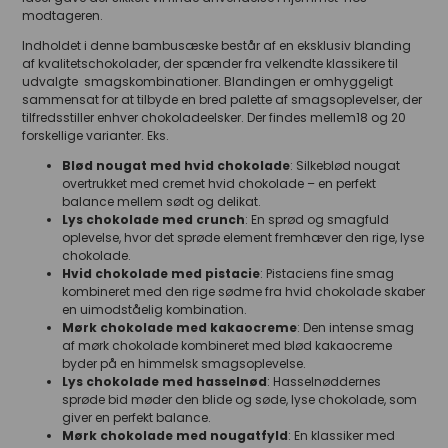
modtageren.
Indholdet i denne bambusæske består af en eksklusiv blanding
af kvalitetschokolader, der spænder fra velkendte klassikere til
udvalgte smagskombinationer. Blandingen er omhyggeligt
sammensat for at tilbyde en bred palette af smagsoplevelser, der
tilfredsstiller enhver chokoladeelsker. Der findes mellem18 og 20
forskellige varianter. Eks.
Blød nougat med hvid chokolade
: Silkeblød nougat
overtrukket med cremet hvid chokolade – en perfekt
balance mellem sødt og delikat.
Lys chokolade med crunch
: En sprød og smagfuld
oplevelse, hvor det sprøde element fremhæver den rige, lyse
chokolade.
Hvid chokolade med pistacie
: Pistaciens fine smag
kombineret med den rige sødme fra hvid chokolade skaber
en uimodståelig kombination.
Mørk chokolade med kakaocreme
: Den intense smag
af mørk chokolade kombineret med blød kakaocreme
byder på en himmelsk smagsoplevelse.
Lys chokolade med hasselnød
: Hasselnøddernes
sprøde bid møder den blide og søde, lyse chokolade, som
giver en perfekt balance.
Mørk chokolade med nougatfyld
: En klassiker med