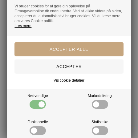
Vi bruger cookies for at gøre din oplevelse på
Mere af samme slags
Firmagaveronline.dk endnu bedre. Ved at klikke videre på siden,
accepterer du automatisk at vi bruger cookies. Vil du læse mere
om vores Cookie politik.
Belgisk chokolade
Chokolade
Læs mere
Dansk chokolade
Chokoladeæsker
Bambusæsker
Chocolate by Obel
Din tryghed
Lagerførende
Vis cookie detaljer
Gratis kort med hilsen og firmalogo
Nødvendige
Markedsføring
Hurtig levering
Funktionelle
Statistiske