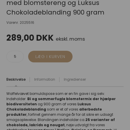
med blomstereng og Luksus
Chokoladeblanding 900 gram
Varenr.
2025516
289,00
DKK
ekskl. moms
Beskrivelse
Information
Ingredienser
Waffelvævet bomuldspose som er en fin gave i sig selv.
Indeholder
Bi og sommerfugle blomstermix der hjælper
biodiversiteten
og 900 gram af v
ores
Luksus
Chokoladeblanding
som er et af vores
allerbedste
produkter
, forfinet gennem mange år for at sikre en udsøgt
smagsoplevelse. Blandingen indeholder ca.
25
varianter af
chokolade, lakrids og nougat
, nøje udvalgt fra vores