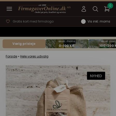
Gratis kort med firmalogo
Vis inkl. moms
Vælg prisleje
Forside
»
Hele vores udvalg
NYHED