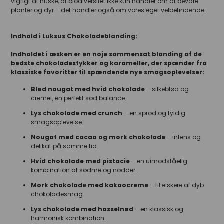
vigtigt at huske, at biodiversitet ikke kun handler om at bevare
planter og dyr – det handler også om vores eget velbefindende.
Indhold i Luksus Chokoladeblanding:
Indholdet i æsken er en nøje sammensat blanding af de
bedste chokoladestykker og karameller, der spænder fra
klassiske favoritter til spændende nye smagsoplevelser:
Blød nougat med hvid chokolade
– silkeblød og
cremet, en perfekt sød balance.
Lys chokolade med crunch
– en sprød og fyldig
smagsoplevelse.
Nougat med cacao og mørk chokolade
– intens og
delikat på samme tid.
Hvid chokolade med pistacie
– en uimodståelig
kombination af sødme og nødder.
Mørk chokolade med kakaocreme
– til elskere af dyb
chokoladesmag.
Lys chokolade med hasselnød
– en klassisk og
harmonisk kombination.