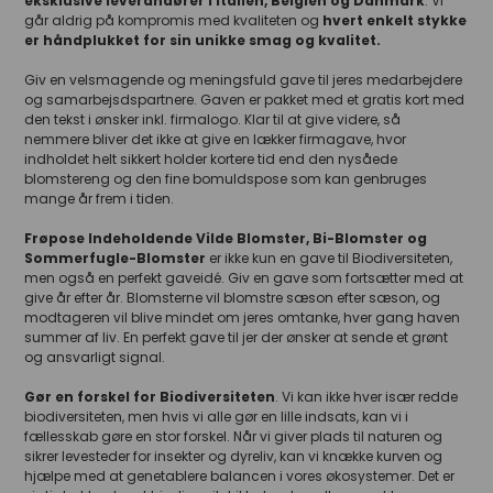
eksklusive leverandører i Italien, Belgien og Danmark
.
Vi
går aldrig på kompromis med kvaliteten og
hvert enkelt stykke
er håndplukket for sin unikke smag og kvalitet.
Giv en velsmagende og meningsfuld gave til jeres medarbejdere
og samarbejsdspartnere. Gaven er pakket med et gratis kort med
den tekst i ønsker inkl. firmalogo. Klar til at give videre, så
nemmere bliver det ikke at give en lækker firmagave, hvor
indholdet helt sikkert holder kortere tid end den nysåede
blomstereng og den fine bomuldspose som kan genbruges
mange år frem i tiden.
Frøpose Indeholdende Vilde Blomster, Bi-Blomster og
Sommerfugle-Blomster
er ikke kun en gave til Biodiversiteten,
men også en perfekt gaveidé. Giv en gave som fortsætter med at
give år efter år. Blomsterne vil blomstre sæson efter sæson, og
modtageren vil blive mindet om jeres omtanke, hver gang haven
summer af liv. En perfekt gave til jer der ønsker at sende et grønt
og ansvarligt signal.
Gør en forskel for Biodiversiteten
. Vi kan ikke hver især redde
biodiversiteten, men hvis vi alle gør en lille indsats, kan vi i
fællesskab gøre en stor forskel. Når vi giver plads til naturen og
sikrer levesteder for insekter og dyreliv, kan vi knække kurven og
hjælpe med at genetablere balancen i vores økosystemer. Det er