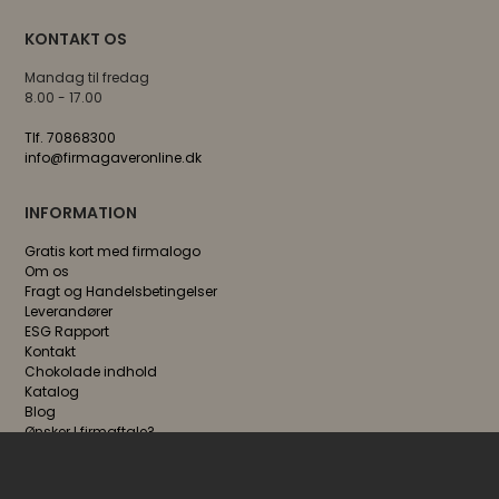
KONTAKT OS
Mandag til fredag
8.00 - 17.00
Tlf. 70868300
info@firmagaveronline.dk
INFORMATION
Gratis kort med firmalogo
Om os
Fragt og Handelsbetingelser
Leverandører
ESG Rapport
Kontakt
Chokolade indhold
Katalog
Blog
Ønsker I firmaftale?
FØLG OS