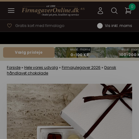
Gratis kort med firmalogo
Vis inkl. moms
Vælg prisleje
Forside
»
Hele vores udvalg
»
Firmajulegaver 2026
»
Dansk
håndlavet chokolade