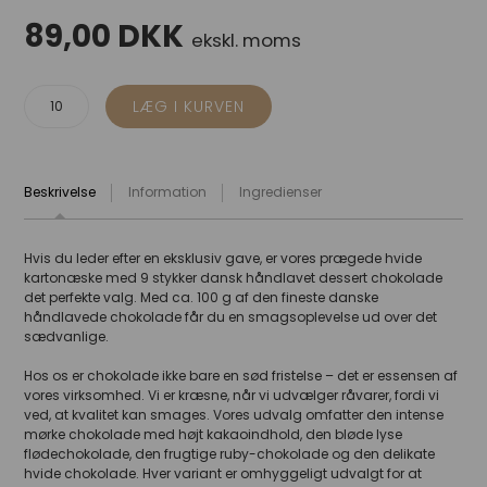
89,00
DKK
ekskl. moms
Beskrivelse
Information
Ingredienser
Hvis du leder efter en eksklusiv gave, er vores prægede hvide
kartonæske med 9 stykker dansk håndlavet dessert chokolade
det perfekte valg. Med ca. 100 g af den fineste danske
håndlavede chokolade får du en smagsoplevelse ud over det
sædvanlige.
Hos os er chokolade ikke bare en sød fristelse – det er essensen af
vores virksomhed. Vi er kræsne, når vi udvælger råvarer, fordi vi
ved, at kvalitet kan smages. Vores udvalg omfatter den intense
mørke chokolade med højt kakaoindhold, den bløde lyse
flødechokolade, den frugtige ruby-chokolade og den delikate
hvide chokolade. Hver variant er omhyggeligt udvalgt for at