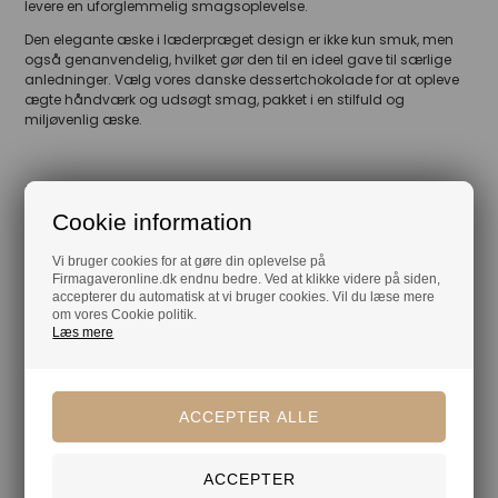
levere en uforglemmelig smagsoplevelse.
Den elegante æske i læderpræget design er ikke kun smuk, men
også genanvendelig, hvilket gør den til en ideel gave til særlige
anledninger. Vælg vores danske dessertchokolade for at opleve
ægte håndværk og udsøgt smag, pakket i en stilfuld og
miljøvenlig æske.
Mere af samme slags
Cookie information
Chokolade
Dansk chokolade
Vi bruger cookies for at gøre din oplevelse på
Firmagaveronline.dk endnu bedre. Ved at klikke videre på siden,
Chokoladeæsker
Guldæsker
accepterer du automatisk at vi bruger cookies. Vil du læse mere
om vores Cookie politik.
Læs mere
Din tryghed
Lagerførende
Gratis kort med hilsen og firmalogo
Hurtig levering