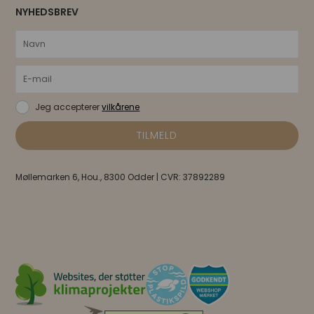
KONTAKT OS
Mandag til fredag
8.00 - 17.00
Tlf. 70868300
info@firmagaveronline.dk
INFORMATION
Gratis kort med firmalogo
Om os
Fragt og Handelsbetingelser
Leverandører
ESG Rapport
Kontakt
Chokolade indhold
Katalog
Blog