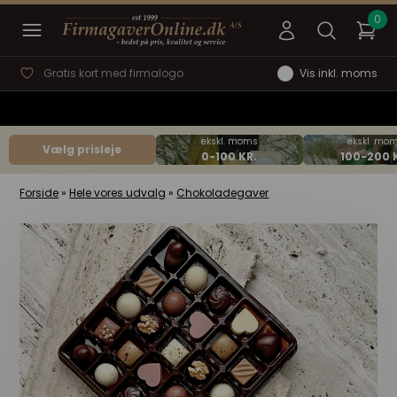
Gratis kort med firmalogo
Vis inkl. moms
Vælg prisleje
Forside
»
Hele vores udvalg
»
Chokoladegaver