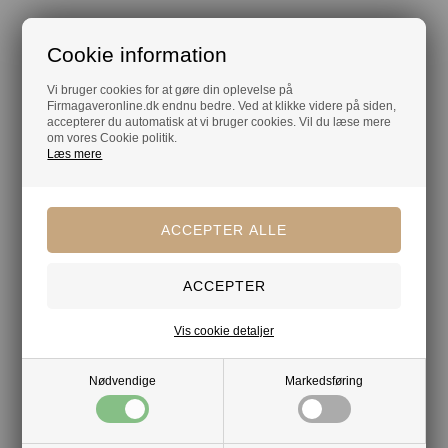
Din tryghed
Cookie information
Lagerførende
Vi bruger cookies for at gøre din oplevelse på
Gratis kort med hilsen og firmalogo
Firmagaveronline.dk endnu bedre. Ved at klikke videre på siden,
accepterer du automatisk at vi bruger cookies. Vil du læse mere
Hurtig levering
om vores Cookie politik.
Læs mere
Vis cookie detaljer
Nødvendige
Markedsføring