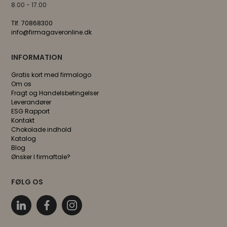
Luksus chokoladeblanding 125 gram i naturfarvet
bambusæske
59,00 DKK
ekskl. moms
Min. 10 stk.