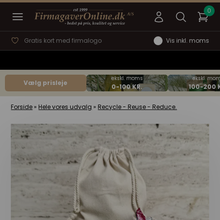
Gratis kort med firmalogo
Vis inkl. moms
Vælg prisleje
Forside
»
Hele vores udvalg
»
Recycle - Reuse - Reduce.