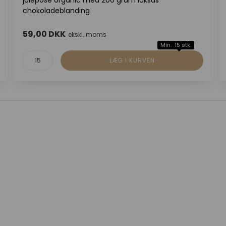
julepose organic med 200 gram luksus
chokoladeblanding
59,00 DKK
ekskl. moms
Min. 15 stk.