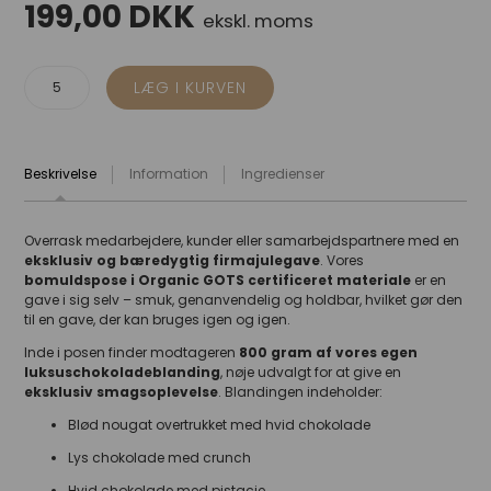
199,00
DKK
ekskl. moms
Beskrivelse
Information
Ingredienser
Overrask medarbejdere, kunder eller samarbejdspartnere med en
eksklusiv og bæredygtig firmajulegave
. Vores
bomuldspose i Organic GOTS certificeret materiale
er en
gave i sig selv – smuk, genanvendelig og holdbar, hvilket gør den
til en gave, der kan bruges igen og igen.
Inde i posen finder modtageren
800 gram af vores egen
luksuschokoladeblanding
, nøje udvalgt for at give en
eksklusiv smagsoplevelse
. Blandingen indeholder:
Blød nougat overtrukket med hvid chokolade
Lys chokolade med crunch
Hvid chokolade med pistacie