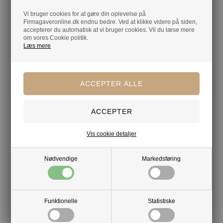
Vælg vores
bomuldspose med 800 g luksuschokolade
for en
Vi bruger cookies for at gøre din oplevelse på
gave, der forener
stil, smag og ansvarlighed
, og som vil blive
Firmagaveronline.dk endnu bedre. Ved at klikke videre på siden,
husket længe efter, chokoladen er nydt.
accepterer du automatisk at vi bruger cookies. Vil du læse mere
om vores Cookie politik.
Læs mere
Gaven er pakket
med nedbrydeligt papirsbånd og
gratis kort med jeres hilsen og logo. Leveres klar til at
videregive til jeres medarbejdere. Nemmere bliver det
ikke.
Mere af samme slags
Vis cookie detaljer
Chokoladeblanding
Økologiske bomuldsposer
Nødvendige
Markedsføring
Din tryghed
Lagerførende
Funktionelle
Statistiske
Gratis kort med hilsen og firmalogo