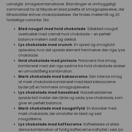
udvalgte smagskombinationer. Blandingen er omhyggeligt
sammensat for at tilbyde en bred palette af smagsoplevelser, der
tilfredsstiller enhver chokoladeelsker. Der findes mellem18 og 20
forskellige varianter. Eks.
Blød nougat med hvid chokolade
: Silkeblød nougat
overtrukket med cremet hvid chokolade – en perfekt
balance mellem sødt og delikat.
Lys chokolade med crunch
: En sprød og smagfuld
oplevelse, hvor det sprøde element fremhæver den rige, lyse
chokolade.
Hvid chokolade med pistacie
: Pistaciens fine smag
kombineret med den rige sødme fra hvid chokolade skaber
en uimodståelig kombination.
Mørk chokolade med kakaocreme
: Den intense smag
af mørk chokolade kombineret med blød kakaocreme
byder på en himmelsk smagsoplevelse.
Lys chokolade med hasselnød
: Hasselnøddernes
sprøde bid møder den blide og søde, lyse chokolade, som
giver en perfekt balance.
Mørk chokolade med nougatfyld
: En klassiker med
mørk chokolade, der omslutter en blød og sød
nougatkerne.
Lys chokolade med kaffecreme
: Kaffeelskere vil elske
denne kombination af fyldig kaffecreme indhyllet i sød, lys