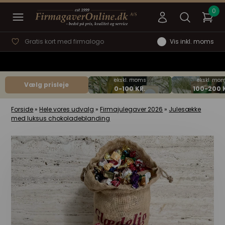
Gratis kort med firmalogo
Vis inkl. moms
Vælg prisleje
Forside
»
Hele vores udvalg
»
Firmajulegaver 2026
»
Julesække
med luksus chokoladeblanding