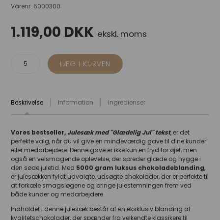
Varenr.
6000300
1.119,00
DKK
ekskl. moms
Beskrivelse
Information
Ingredienser
Vores bestseller,
Julesæk med "Glædelig Jul" tekst
, er det
perfekte valg, når du vil give en mindeværdig gave til dine kunder
eller medarbejdere. Denne gave er ikke kun en fryd for øjet, men
også en velsmagende oplevelse, der spreder glæde og hygge i
den søde juletid. Med
5000 gram luksus chokoladeblanding
,
er julesækken fyldt udvalgte, udsøgte chokolader, der er perfekte til
at forkæle smagsløgene og bringe julestemningen frem ved
både kunder og medarbejdere.
Indholdet i denne julesæk består af en eksklusiv blanding af
kvalitetschokolader, der spænder fra velkendte klassikere til