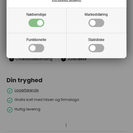
Gaven er pakket
med nedbrydeligt papirsbånd og
gratis kort med jeres hilsen og logo. Leveres klar til at
Nødvendige
Markedsføring
videregive til jeres medarbejdere. Nemmere bliver det
ikke.
Funktionelle
Statistiske
Mere af samme slags
Chokoladeblanding
Julesække
Din tryghed
Lagerførende
Gratis kort med hilsen og firmalogo
Hurtig levering