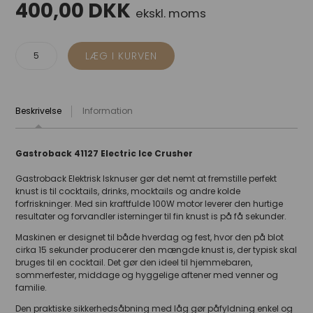
400,00
DKK
ekskl. moms
Beskrivelse
Information
Gastroback 41127 Electric Ice Crusher
Gastroback Elektrisk Isknuser gør det nemt at fremstille perfekt
knust is til cocktails, drinks, mocktails og andre kolde
forfriskninger. Med sin kraftfulde 100W motor leverer den hurtige
resultater og forvandler isterninger til fin knust is på få sekunder.
Maskinen er designet til både hverdag og fest, hvor den på blot
cirka 15 sekunder producerer den mængde knust is, der typisk skal
bruges til en cocktail. Det gør den ideel til hjemmebaren,
sommerfester, middage og hyggelige aftener med venner og
familie.
Den praktiske sikkerhedsåbning med låg gør påfyldning enkel og