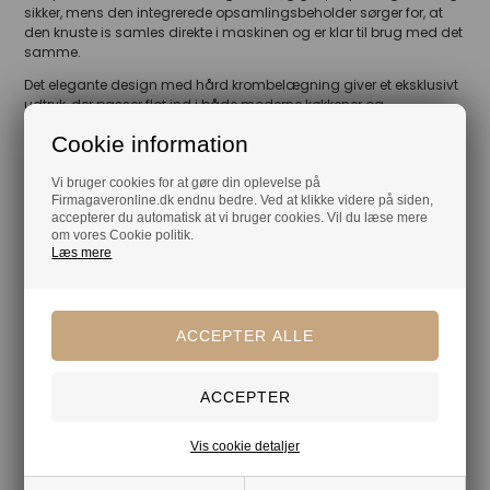
sikker, mens den integrerede opsamlingsbeholder sørger for, at
den knuste is samles direkte i maskinen og er klar til brug med det
samme.
Det elegante design med hård krombelægning giver et eksklusivt
udtryk, der passer flot ind i både moderne køkkener og
hjemmebarer.
Cookie information
Vi bruger cookies for at gøre din oplevelse på
Firmagaveronline.dk endnu bedre. Ved at klikke videre på siden,
Din tryghed
accepterer du automatisk at vi bruger cookies. Vil du læse mere
om vores Cookie politik.
Lagerførende
Læs mere
Gratis kort med hilsen og firmalogo
Hurtig levering
Vis cookie detaljer