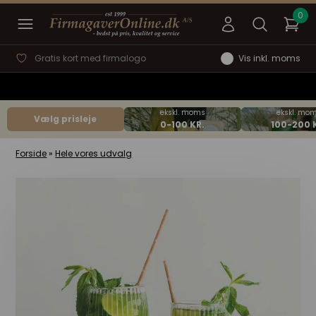
Gratis kort med firmalogo
Vis inkl. moms
Vælg prisleje
Forside
»
Hele vores udvalg