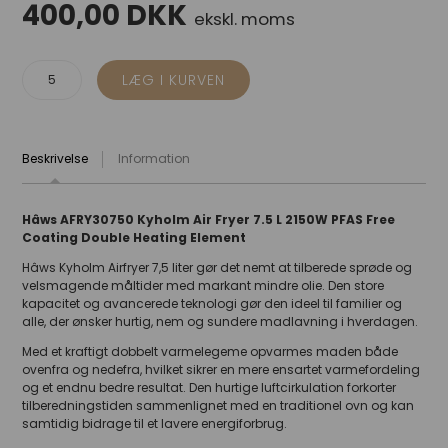
400,00
DKK
ekskl. moms
Beskrivelse
Information
Hâws AFRY30750 Kyholm Air Fryer 7.5 L 2150W PFAS Free
Coating Double Heating Element
Hâws Kyholm Airfryer 7,5 liter gør det nemt at tilberede sprøde og
velsmagende måltider med markant mindre olie. Den store
kapacitet og avancerede teknologi gør den ideel til familier og
alle, der ønsker hurtig, nem og sundere madlavning i hverdagen.
Med et kraftigt dobbelt varmelegeme opvarmes maden både
ovenfra og nedefra, hvilket sikrer en mere ensartet varmefordeling
og et endnu bedre resultat. Den hurtige luftcirkulation forkorter
tilberedningstiden sammenlignet med en traditionel ovn og kan
samtidig bidrage til et lavere energiforbrug.