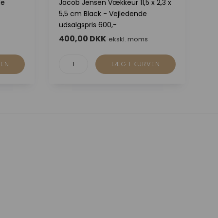
Bl
de
Jacob Jensen Vækkeur 11,5 x 2,3 x
Ve
5,5 cm Black - Vejledende
udsalgspris 600,-
400,00 DKK
5
ekskl. moms