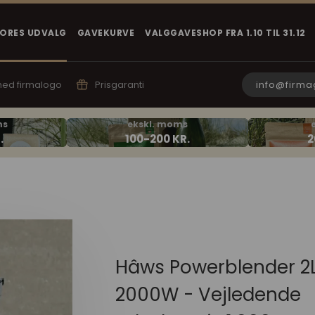
VORES UDVALG
GAVEKURVE
VALGGAVESHOP FRA 1.10 TIL 31.12
info@firma
 med firmalogo
Prisgaranti
Hâws Powerblender 2
2000W - Vejledende