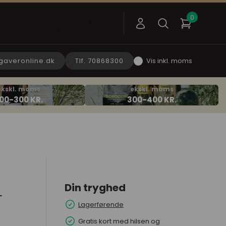
gaveronline.dk
Tlf. 70868300
Vis inkl. moms
Din tryghed
L
Lagerførende
Gratis kort med hilsen og