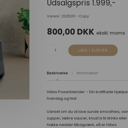
Udsalgspris 1.999,-
Varenr.
2025311 - Copy
800,00
DKK
ekskl. moms
Beskrivelse
Information
Hâws Powerblender – Din kraftfulde hjælper 
hverdag og fest
Uanset om du vil lave sunde smoothies, va
supper, lækre saucer, knust is til drinks eller
hakke nødder tilbagværk, så er Hâws