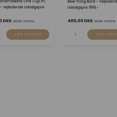
affemaskine One Cup m.
Beer Pong Bord - Vejleden
- Vejledende Udsalgspris
Udsalgspris 999,-
0 DKK
400,00 DKK
ekskl. moms
ekskl. moms