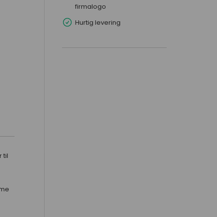
firmalogo
Hurtig levering
til
rme