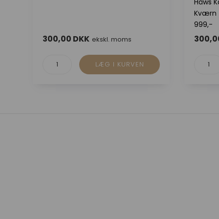
Hâws K
Kværn 
999,-
300,00 DKK
300,0
ekskl. moms