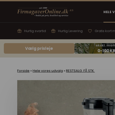
HELE 
Hurtig svartid
Hurtig Levering
Gratis kort
Vælg prisleje
Forside
»
Hele vores udvalg
»
RESTSALG. FÅ STK.