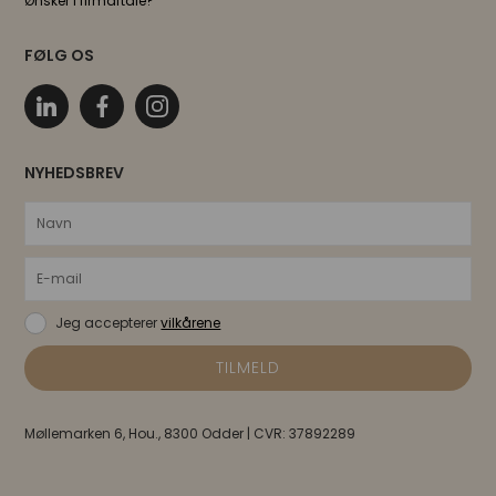
Ønsker I firmaftale?
FØLG OS
NYHEDSBREV
Jeg accepterer
vilkårene
Møllemarken 6, Hou., 8300 Odder | CVR: 37892289