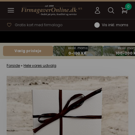
Gratis kort med firmalogo
Vis inkl. moms
Vælg prisleje
Forside
»
Hele vores udvalg