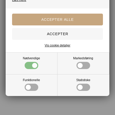
Mere af samme slags
Chokolade
Chokoladeæsker
Chocolate by Obel
Din tryghed
Vis cookie detaljer
Lagerførende
Nødvendige
Markedsføring
Gratis kort med hilsen og firmalogo
Hurtig levering
Funktionelle
Statistiske