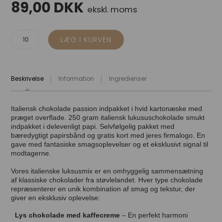
89,00
DKK
ekskl. moms
Beskrivelse
Information
Ingredienser
Italiensk chokolade passion indpakket i hvid kartonæske med
præget overflade. 250 gram italiensk lukususchokolade smukt
indpakket i delevenligt papi. Selvfølgelig pakket med
bæredygtigt papirsbånd og gratis kort med jeres firmalogo. En
gave med fantasiske smagsoplevelser og et eksklusivt signal til
modtagerne.
Vores italienske luksusmix er en omhyggelig sammensætning
af klassiske chokolader fra støvlelandet. Hver type chokolade
repræsenterer en unik kombination af smag og tekstur, der
giver en eksklusiv oplevelse:
Lys chokolade med kaffecreme
– En perfekt harmoni