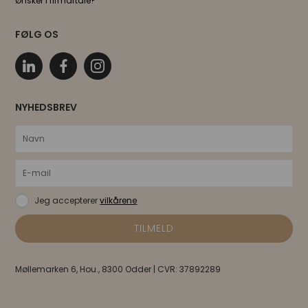
Ønsker I firmaftale?
FØLG OS
NYHEDSBREV
Jeg accepterer
vilkårene
Møllemarken 6, Hou., 8300 Odder | CVR: 37892289