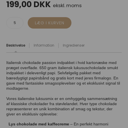
199,00
DKK
ekskl. moms
Beskrivelse
Information
Ingredienser
Italiensk chokolade passion indpakket i hvid kartonæske med
præget overflade. 650 gram italiensk lukususchokolade smukt
indpakket i delevenligt papi. Selvfølgelig pakket med
bæredygtigt papirsbånd og gratis kort med jeres firmalogo. En
gave med fantasiske smagsoplevelser og et eksklusivt signal til
modtagerne.
Vores italienske luksusmix er en omhyggelig sammensætning
af klassiske chokolader fra støvlelandet. Hver type chokolade
repræsenterer en unik kombination af smag og tekstur, der
giver en eksklusiv oplevelse:
Lys chokolade med kaffecreme
– En perfekt harmoni