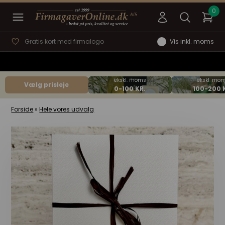
Gratis kort med firmalogo
Vis inkl. moms
Vælg prisleje
Forside
»
Hele vores udvalg