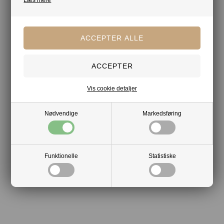
Mere af samme slags
Chokolade
Chokoladeæsker
Chocolate by Obel
Din tryghed
Vis cookie detaljer
Lagerførende
Nødvendige
Markedsføring
Gratis kort med hilsen og firmalogo
Hurtig levering
Funktionelle
Statistiske