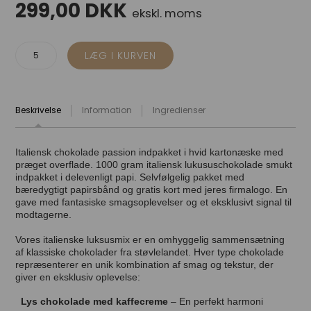
299,00
DKK
ekskl. moms
Beskrivelse
Information
Ingredienser
Italiensk chokolade passion indpakket i hvid kartonæske med
præget overflade. 1000 gram italiensk lukususchokolade smukt
indpakket i delevenligt papi. Selvfølgelig pakket med
bæredygtigt papirsbånd og gratis kort med jeres firmalogo. En
gave med fantasiske smagsoplevelser og et eksklusivt signal til
modtagerne.
Vores italienske luksusmix er en omhyggelig sammensætning
af klassiske chokolader fra støvlelandet. Hver type chokolade
repræsenterer en unik kombination af smag og tekstur, der
giver en eksklusiv oplevelse:
Lys chokolade med kaffecreme
– En perfekt harmoni