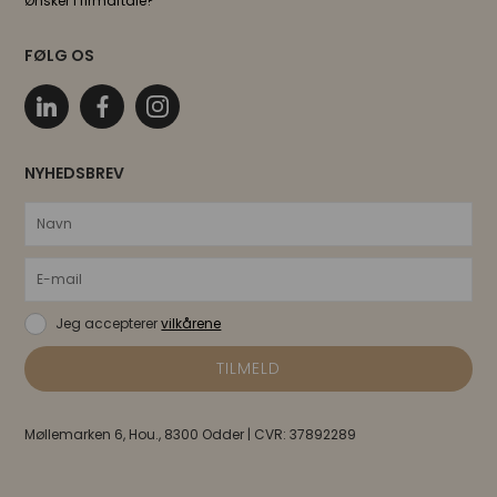
Ønsker I firmaftale?
FØLG OS
NYHEDSBREV
Jeg accepterer
vilkårene
Møllemarken 6, Hou., 8300 Odder | CVR: 37892289