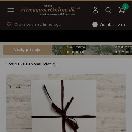
Gratis kort med firmalogo
Vis inkl. moms
Vælg prisleje
Forside
»
Hele vores udvalg