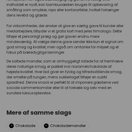
indholdet er nydt, kan bambusæsken bruges til opbevaring af
småting som smykker, nips eller kontorartikler, hvilket forlænger
dens levetid og glæde.
For virksomheder, der ønsker at give en særlig gave til kunder eller
medarbejdere, tilbyder vi et gratis kort med jeres firmalogo. Dette
tilføjer et personligt præg og gør gaven endnu mere
mindeværdig. At vælge denne gave sender ikke kun et signal om
god smag og kvalitet, men også om omtanke for miljøet og et
fokus på bæredygtige løsninger.
De saltede mandler, som er omhyggeligt ristede for at fremhæve
deres naturlige smag, er pakket ind i karamelchokolade af
højeste kvalitet. Hver bid giver en fyldig og tilfredsstillende smag,
der smelter på tungen, mens sukkerlaget tilføjer en subtil
sprødhed. Denne snack er perfekt til at imponere gæsterne ved
sociale sammenkomster eller til at forkæle sig selv med en
sundere luksusoplevelse..
Mere af samme slags
Chokolade
Chokolademandler