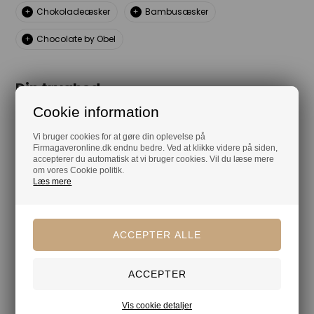
Chokoladeæsker
Bambusæsker
Chocolate by Obel
Din tryghed
Cookie information
Lagerførende
Gratis kort med hilsen og firmalogo
Vi bruger cookies for at gøre din oplevelse på
Firmagaveronline.dk endnu bedre. Ved at klikke videre på siden,
Hurtig levering
accepterer du automatisk at vi bruger cookies. Vil du læse mere
om vores Cookie politik.
Læs mere
Vis cookie detaljer