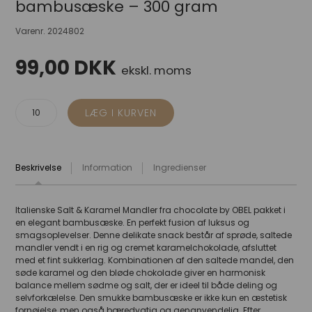
bambusæske – 300 gram
Varenr.
2024802
99,00
DKK
ekskl. moms
Beskrivelse
Information
Ingredienser
Italienske
Salt & Karamel Mandler fra chocolate by OBEL
pakket i
en elegant bambusæske. En perfekt fusion af luksus og
smagsoplevelser. Denne delikate snack består af sprøde, saltede
mandler vendt i en rig og cremet karamelchokolade, afsluttet
med et fint sukkerlag. Kombinationen af den saltede mandel, den
søde karamel og den bløde chokolade giver en harmonisk
balance mellem sødme og salt, der er ideel til både deling og
selvforkælelse. Den smukke bambusæske er ikke kun en æstetisk
fornøjelse, men også bæredygtig og genanvendelig. Efter