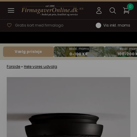
Gratis kort med firmalogo
Vis inkl. moms
Vælg prisleje
Forside
»
Hele vores udvalg