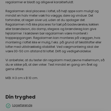
røgalarmer er blødt og alligevel karakterfuldt.
Røgalarmen skal placeres i loftet, så højt oppe som muligt og
mindst en halv meter væk fra vægge, døre og vinduer. Det
forhindrer, at røgen siver ud, uden at du opdager det.
Røgalarmen må ikke placeres for tæt på badeværelse, køkken
eller brændeovn, da damp, stegeos og brænderøg kan give
fejlalarmer. I kælderen bør røgalarmen være monteret i
trappeopgangen. Røgalarmen kan monteres på væggen, hvis
montering i loftet ikke er mulig, f.eks. på grund af tekstillofter eller
lofter med utilstrækkelig stabilitet. Ved vægmontering skal der
være 30-50 cm afstand til loftet. Drift og vedligeholdelse:
Vi anbefaler, at du tester din røgalarm med jævne mellemrum, så
du er sikker på, at den virker. Test mindst en gang om året og
gerne oftere.
Mål. H 3 cm x B 10 cm.
Din tryghed
Lagerførende