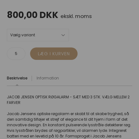
800,00
DKK
ekskl. moms
Beskrivelse
Information
JACOB JENSEN OPTISK RØGALARM - SÆT MED 3 STK. VÆLG MELLEM 2
FARVER
Jacob Jensens optiske røgalarm er skabt til at skabe tryghed, så
den samtidig tilføjer et strejf af elegance til dit hjem i form af det
innovative design. En konstant pulserende lysstråle detekterer røg.
Hvis lysstrålen brydes af røgpartikler, vil alarmen lyde. Integreret
batteri med en levetid på 10 år. Formsproget i Jacob Jensens