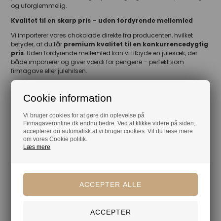
og uforglemmelig.
Kvalitet til en skarp pris – uden fordyrende mellemled
Vi importerer vores chokolade direkte fra producenten, hvilket
betyder, at du får
premium kvalitet til en konkurrencedygtig
pris
. Uden fordyrende mellemled kan vi tilbyde en julesæk, der
både imponerer og giver værdi for pengene – perfekt som
firmagave eller julehilsen.
Cookie information
Mere af samme slags
Vi bruger cookies for at gøre din oplevelse på
Firmagaveronline.dk endnu bedre. Ved at klikke videre på siden,
Chokoladeblanding
Julesække
accepterer du automatisk at vi bruger cookies. Vil du læse mere
om vores Cookie politik.
Læs mere
Din tryghed
Lagerførende
Gratis kort med hilsen og firmalogo
Hurtig levering