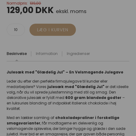
Normalpris:
139,00
129,00
DKK
ekskl. moms
Beskrivelse
Information
Ingredienser
Julesæk med "Glædelig Jul" – En Velsmagende Julegave
Leder du efter den perfekte firmajulegave til kunder eller
medarbejdere? Vores
julesæk med "Glædelig Jul"
er det ideelle
valg, når du vil sprede julestemning med stil og smag. Den
dekorative julesæk er fyldt med
6
00 gram blandede godter
–
en luksuriøs blanding af indpakket italiensk chokolade i høj
kvalitet.
Med en lækker samling af
chokoladepraliner i forskellige
smagsvarianter
, får modtagerne en delevenlig og
velsmagende oplevelse, der bringer hygge og glæde i den søde
juletid. Hver bid er en smagsrejse, der gør gaven både personlig