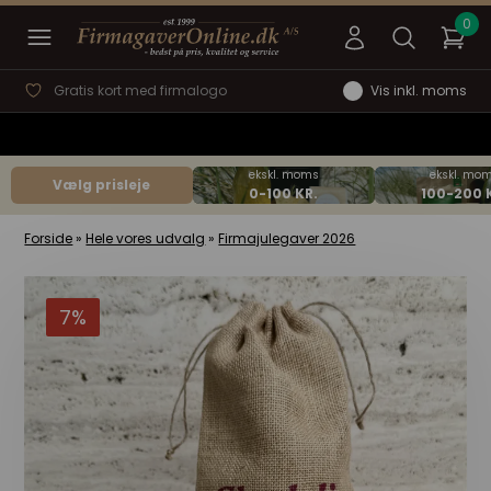
Gratis kort med firmalogo
Vis inkl. moms
Vælg prisleje
Forside
»
Hele vores udvalg
»
Firmajulegaver 2026
7%