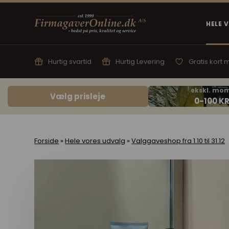
HELE 
Hurtig svartid
Hurtig Levering
Gratis kort
Vælg prisleje
Forside
»
Hele vores udvalg
»
Valggaveshop fra 1.10 til 31.12