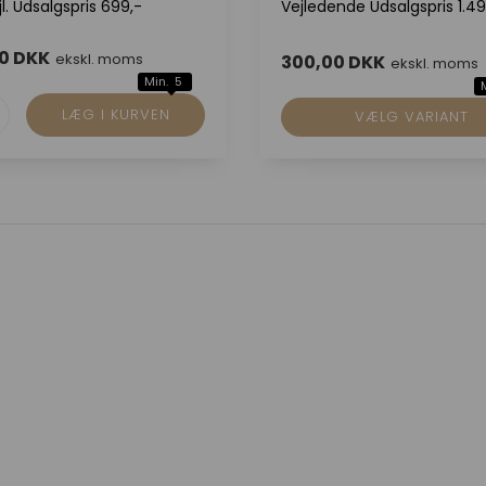
jl. Udsalgspris 699,-
Vejledende Udsalgspris 1.49
0 DKK
ekskl. moms
300,00 DKK
ekskl. moms
Min. 5
VÆLG VARIANT