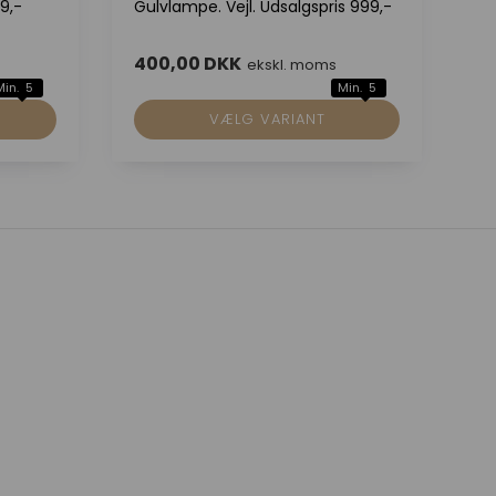
9,-
Gulvlampe. Vejl. Udsalgspris 999,-
So
69
400,00 DKK
3
ekskl. moms
Min. 5
Min. 5
VÆLG VARIANT