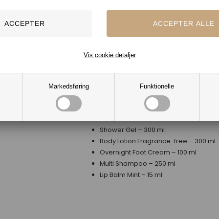
brug og til dig, der ønsker luksuriøs
selvforkælelse fra top til tå.
Indhold:
Night Cream – 50 ml
Vis cookie detaljer
Day Cream – 50 ml
Cleansing Gel – 200 ml
Skin Balance Face Mist – 125 ml
Markedsføring
Funktionelle
Hyaluronic Serum – 20 ml
Hand Soap 01 – 500 ml
Hand Cream – 75 ml
Shower Gel – 300 ml
Body Lotion Fragrance-free – 300 ml
Overnight Foot Cream – 100 ml
Multi Shampoo – 250 ml
Lip Balm Mint – 15 ml