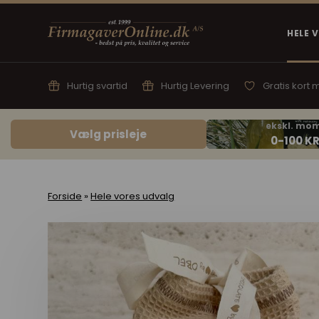
HELE 
Hurtig svartid
Hurtig Levering
Gratis kort
Vælg prisleje
Forside
»
Hele vores udvalg