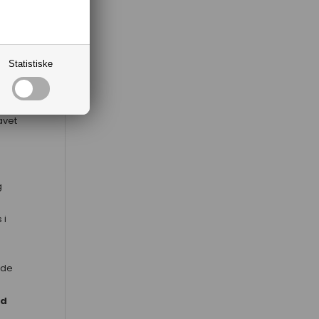
g
Statistiske
mørk
avet
g
 i
nde
id