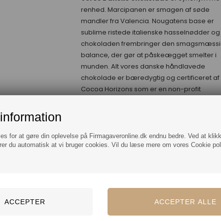
renhed. Marcipanen er smagen af søde
mandler fra Valencia. Nougatens base er
sublime ristede italienske hasselnødder og
chokoladen frembringer den smagsmæss
balance, der gør at påskeægget smelter i
munden. Alt vores danske håndlavede
chokolade er bæredygtig og certificeret af
Cocoa Horizons som er en non-profit
organistation der kæmper for fair vilkår for
arbejderne, beskyttelse af miljøet og støtte t
information
det lokalsamfund, bønderne er en del af.
ies for at gøre din oplevelse på Firmagaveronline.dk endnu bedre. Ved at klik
Luksus påskeblandingen
indeholder ca.
rer du automatisk at vi bruger cookies. Vil du læse mere om vores Cookie poli
varianter af chokoladepåskeæg
, nøje
udvalgt fra vores
eksklusive leverandører
Italien, Belgien og Danmark
.
Vi går aldri
kompromis med kvaliteten og
hvert enkel
påskeæg er håndplukket for sin unikke
smag og kvalitet.
Se varianter herunder: