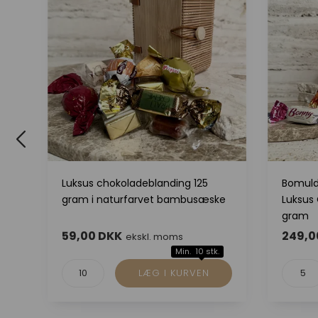
Luksus chokoladeblanding 125
Bomuld
gram i naturfarvet bambusæske
Luksus
gram
59,00 DKK
249,0
ekskl. moms
Min. 10 stk.