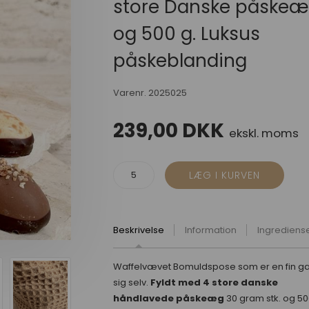
store Danske påske
og 500 g. Luksus
påskeblanding
Varenr.
2025025
239,00
DKK
ekskl. moms
Beskrivelse
Information
Ingrediens
Waffelvævet Bomuldspose som er en fin ga
sig selv.
Fyldt med 4 store danske
håndlavede påskeæg
30 gram stk. og 50