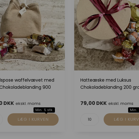
spose waffelvævet med
Hatteæske med Luksus
 Chokoladeblanding 900
Chokoladeblanding 200 g
0 DKK
79,00 DKK
ekskl. moms
ekskl. moms
Min. 5 stk.
Min. 