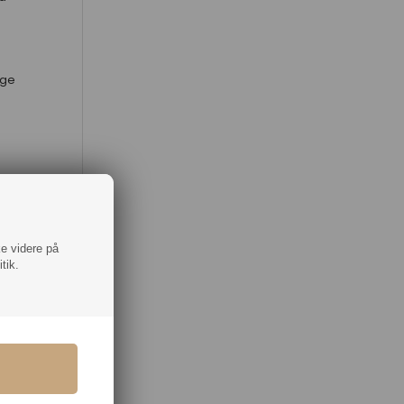
ige
il
ke videre på
15
tik.
 i
g på
t