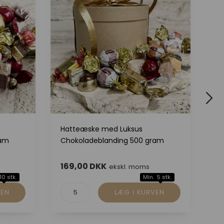
Hatteæske med Luksus
Ku
ram
Chokoladeblanding 500 gram
Ch
169,00 DKK
1
ekskl. moms
10 stk.
Min. 5 stk.