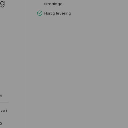
æg
firmalogo
Hurtig levering
er
ve i
0