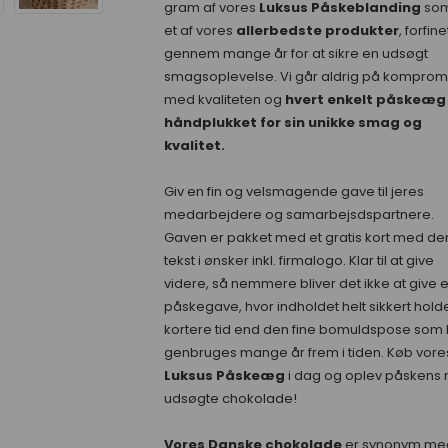
gram af vores
Luksus Påskeblanding
som
et af vores
allerbedste produkter
, forfine
gennem mange år for at sikre en udsøgt
smagsoplevelse. Vi går aldrig på komprom
med kvaliteten og
hvert enkelt påskeæg 
håndplukket for sin unikke smag og
kvalitet.
Giv en fin og velsmagende gave til jeres
medarbejdere og samarbejsdspartnere.
Gaven er pakket med et gratis kort med de
tekst i ønsker inkl. firmalogo. Klar til at give
videre, så nemmere bliver det ikke at give 
påskegave, hvor indholdet helt sikkert hold
kortere tid end den fine bomuldspose som
genbruges mange år frem i tiden. Køb vore
Luksus Påskeæg
i dag og oplev påskens
udsøgte chokolade!
Vores Danske chokolade
er synonym me