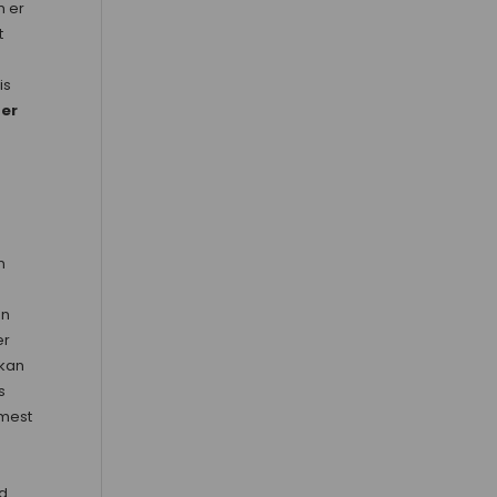
 er
t
is
er
n
en
er
 kan
s
 mest
d