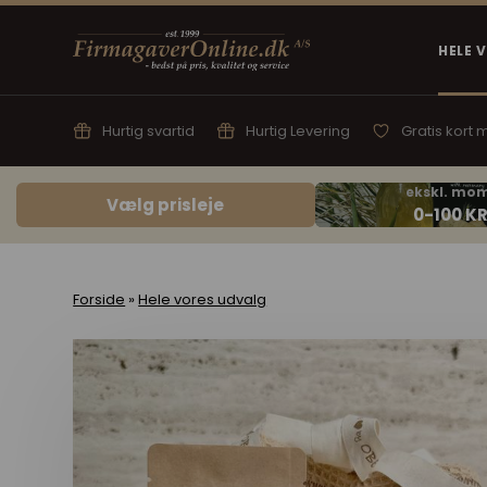
HELE 
Hurtig svartid
Hurtig Levering
Gratis kort
Vælg prisleje
Forside
»
Hele vores udvalg