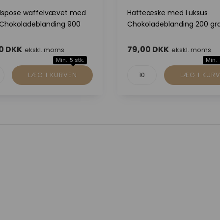
spose waffelvævet med
Hatteæske med Luksus
 Chokoladeblanding 900
Chokoladeblanding 200 g
0 DKK
79,00 DKK
ekskl. moms
ekskl. moms
Min. 5 stk.
Min. 