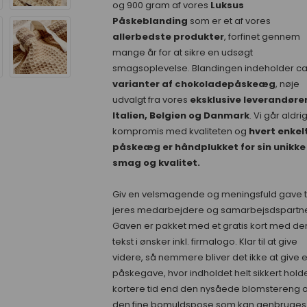
og 900 gram af v
ores
Luksus
Påskeblanding
som er et af vores
allerbedste produkter
, forfinet gennem
mange år for at sikre en udsøgt
smagsoplevelse. Blandingen indeholder ca
varianter af chokoladepåskeæg
, nøje
udvalgt fra vores
eksklusive leverandører
Italien, Belgien og Danmark
.
Vi går aldri
kompromis med kvaliteten og
hvert enkel
påskeæg er håndplukket for sin unikke
smag og kvalitet.
Giv en velsmagende og meningsfuld gave ti
jeres medarbejdere og samarbejsdspartne
Gaven er pakket med et gratis kort med de
tekst i ønsker inkl. firmalogo. Klar til at give
videre, så nemmere bliver det ikke at give 
påskegave, hvor indholdet helt sikkert hold
kortere tid end den nysåede blomstereng 
den fine bomuldspose som kan genbruges