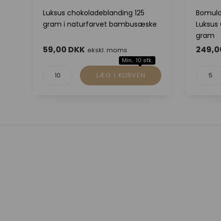
Luksus chokoladeblanding 125
Bomuld
gram i naturfarvet bambusæske
Luksus
gram
59,00 DKK
249,0
ekskl. moms
Min. 10 stk.