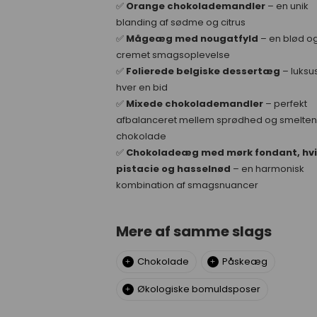
✅
Orange chokolademandler
– en unik
blanding af sødme og citrus
✅
Mågeæg med nougatfyld
– en blød o
cremet smagsoplevelse
✅
Folierede belgiske dessertæg
– luksus
hver en bid
✅
Mixede chokolademandler
– perfekt
afbalanceret mellem sprødhed og smelte
chokolade
✅
Chokoladeæg med mørk fondant, hv
pistacie og hasselnød
– en harmonisk
kombination af smagsnuancer
Mere af samme slags
Chokolade
Påskeæg
Økologiske bomuldsposer