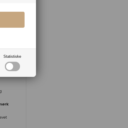
lere
 at
at
om
Statistiske
,
g
mørk
avet