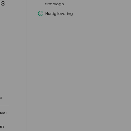
us
firmalogo
Hurtig levering
er
ve i
en