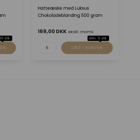
Hatteæske med Luksus
Ku
ram
Chokoladeblanding 500 gram
Ch
169,00 DKK
1
ekskl. moms
10 stk.
Min. 5 stk.