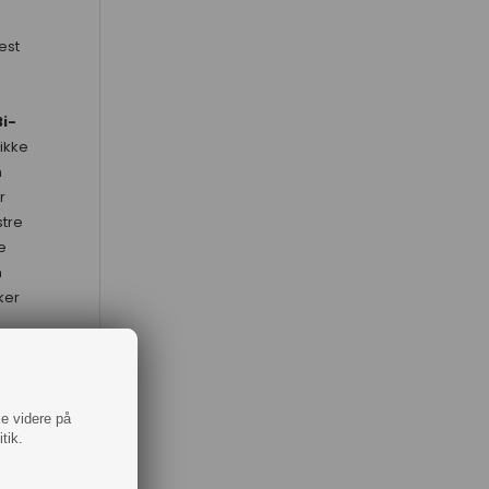
est
i-
ikke
n
r
stre
e
n
ker
n ikke
 alle
ke videre på
 en
tik.
vi