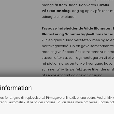
mange år frem i tiden. Køb vores
Luksus
Påskeblanding
i dag og oplev påskens m
udsøgte chokolade!
Frøpose Indeholdende Vilde Blomster, B
Blomster og Sommerfugle-Blomster
er 
kun en gave til Biodiversiteten, men også e
perfekt gaveidé. Giv en gave som fortsætte
med at give år efter år. Blomsterne vil blom
sæson efter sæson, og modtageren vil bliv
mindet om jeres omtanke, hver gang have
summer af liv. En perfekt gave til jer der øns
at sende et grønt og ansvarligt signal.
information
Gør en forskel for Biodiversiteten
. Vi ka
hver især redde biodiversiteten, men hvis vi
ies for at gøre din oplevelse på Firmagaveronline.dk endnu bedre. Ved at klik
gør en lille indsats, kan vi i fællesskab gøre
rer du automatisk at vi bruger cookies. Vil du læse mere om vores Cookie poli
stor forskel. Når vi giver plads til naturen og
sikrer levesteder for insekter og dyreliv, kan 