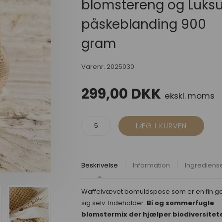
blomstereng og Luks
påskeblanding 900
gram
Varenr.
2025030
299,00
DKK
ekskl. moms
Beskrivelse
Information
Ingrediens
Waffelvævet bomuldspose som er en fin ga
sig selv. Indeholder
Bi og sommerfugle
blomstermix der hjælper biodiversitet