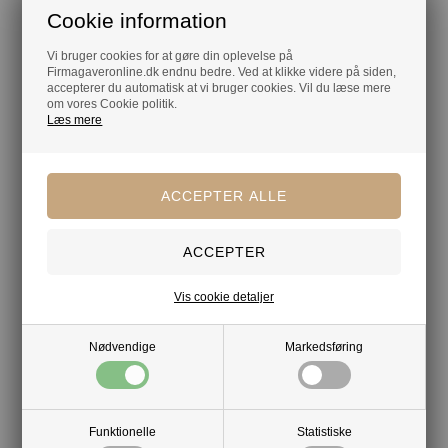
Lagerførende
Cookie information
Gratis kort med hilsen og firmalogo
Vi bruger cookies for at gøre din oplevelse på
Hurtig levering
Firmagaveronline.dk endnu bedre. Ved at klikke videre på siden,
accepterer du automatisk at vi bruger cookies. Vil du læse mere
om vores Cookie politik.
Læs mere
Vis cookie detaljer
Nødvendige
Markedsføring
Funktionelle
Statistiske