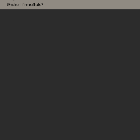
Ønsker I firmaftale?
FØLG OS
NYHEDSBREV
Jeg accepterer
vilkårene
Møllemarken 6, Hou., 8300 Odder | CVR: 37892289