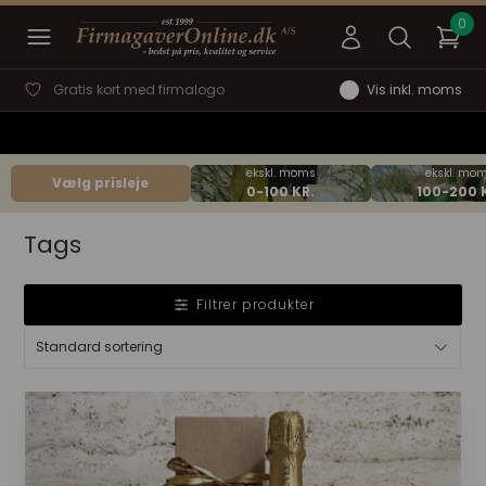
Hurtig svartid
Vis inkl. moms
Vælg prisleje
Tags
Filtrer produkter