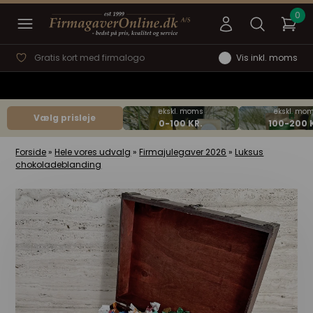
Gratis kort med firmalogo
Vis inkl. moms
Vælg prisleje
Forside
»
Hele vores udvalg
»
Firmajulegaver 2026
»
Luksus
chokoladeblanding