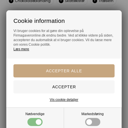
Chokoladeblanding
Skattekister
Træskrin
Din tryghed
Cookie information
Lagerførende
Vi bruger cookies for at gøre din oplevelse på
Firmagaveronline.dk endnu bedre. Ved at klikke videre på siden,
Gratis kort med hilsen og firmalogo
accepterer du automatisk at vi bruger cookies. Vil du læse mere
om vores Cookie politik.
Hurtig levering
Læs mere
Vis cookie detaljer
Nødvendige
Markedsføring