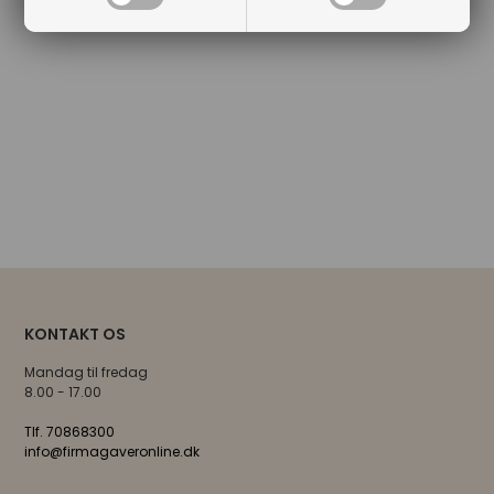
KONTAKT OS
Mandag til fredag
8.00 - 17.00
Tlf. 70868300
info@firmagaveronline.dk