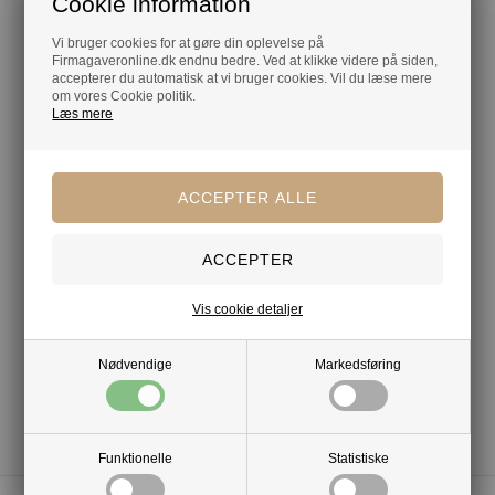
Cookie information
Gratis kort med hilsen og firmalogo
Hurtig levering
Vi bruger cookies for at gøre din oplevelse på
Firmagaveronline.dk endnu bedre. Ved at klikke videre på siden,
accepterer du automatisk at vi bruger cookies. Vil du læse mere
om vores Cookie politik.
Læs mere
Vis cookie detaljer
Nødvendige
Markedsføring
Funktionelle
Statistiske