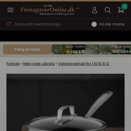
Gratis kort med firmalogo
Vis inkl. moms
Vælg prisleje
Forside
»
Hele vores udvalg
»
Valggaveshop fra 1.10 til 31.12