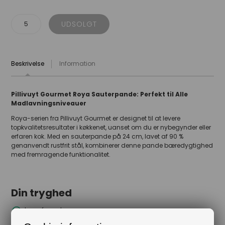
Beskrivelse
Information
Pillivuyt Gourmet Roya Sauterpande: Perfekt til Alle
Madlavningsniveauer
Roya-serien fra Pillivuyt Gourmet er designet til at levere
topkvalitetsresultater i køkkenet, uanset om du er nybegynder eller
erfaren kok. Med en sauterpande på 24 cm, lavet af 90 %
genanvendt rustfrit stål, kombinerer denne pande bæredygtighed
med fremragende funktionalitet.
Din tryghed
Lagerførende