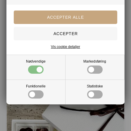
Vis cookie detaljer
Dansk håndlavet dessertchokolade - 25 stk. i
naturfarvet bambusæske
Nødvendige
Markedsføring
209,00 DKK
ekskl. moms
Min. 5 stk.
Funktionelle
Statistiske