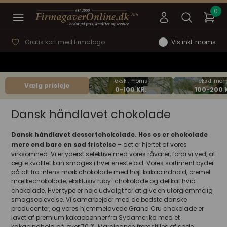
Prisgaranti
Vis inkl. moms
Vælg prisleje
Dansk håndlavet chokolade
Dansk håndlavet dessertchokolade. Hos os er chokolade
mere end bare en sød fristelse
– det er hjertet af vores
virksomhed. Vi er yderst selektive med vores råvarer, fordi vi ved, at
ægte kvalitet kan smages i hver eneste bid. Vores sortiment byder
på alt fra intens mørk chokolade med højt kakaoindhold, cremet
mælkechokolade, eksklusiv ruby-chokolade og delikat hvid
chokolade. Hver type er nøje udvalgt for at give en uforglemmelig
smagsoplevelse. Vi samarbejder med de bedste danske
producenter, og vores hjemmelavede Grand Cru chokolade er
lavet af premium kakaobønner fra Sydamerika med et
kakaoindhold på over 70 %. Marcipanen fremstilles af søde