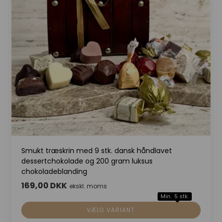
Smukt træskrin med 9 stk. dansk håndlavet
dessertchokolade og 200 gram luksus
chokoladeblanding
169,00 DKK
ekskl. moms
Min. 5 stk.
VÆLG VARIANT