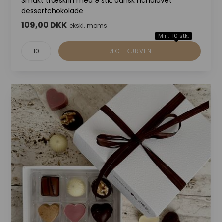
Smukt træskrin med 9 stk. dansk håndlavet
dessertchokolade
109,00 DKK
ekskl. moms
Min. 10 stk.