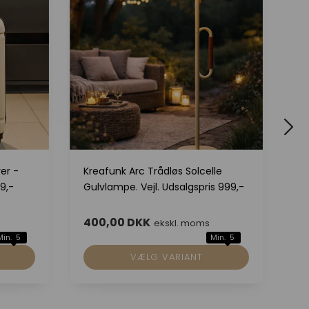
er -
Kreafunk Arc Trådløs Solcelle
Kr
9,-
Gulvlampe. Vejl. Udsalgspris 999,-
So
69
400,00 DKK
3
ekskl. moms
Min. 5
Min. 5
VÆLG VARIANT