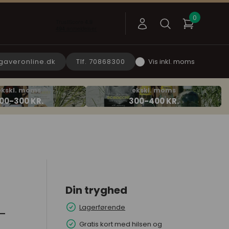
gaveronline.dk
Tlf. 70868300
Vis inkl. moms
Din tryghed
Lagerførende
-
Gratis kort med hilsen og