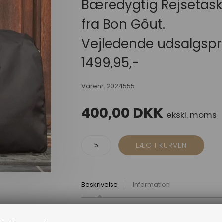
Bæredygtig Rejsetas
fra Bon Gôut.
Vejledende udsalgspr
1499,95,-
Varenr.
2024555
400,00
DKK
ekskl. moms
Beskrivelse
Information
Bæredygtig Rejsetaske fra Bon Gôut gør di