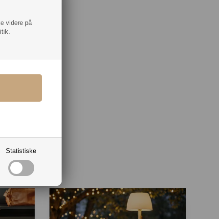
lig
T
fra
ke videre på
f
tik.
t
r.
en
Statistiske