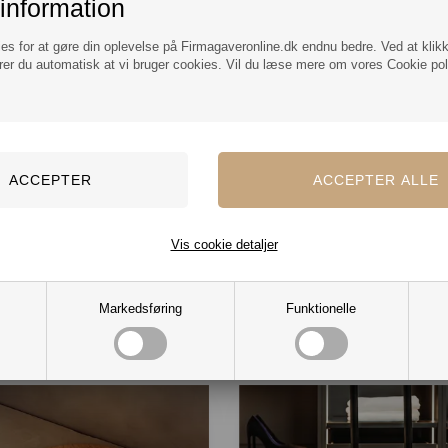
information
næste weekendtur både stilfuld og miljøven
med vores eksklusive
Weekendbag R-PE
ies for at gøre din oplevelse på Firmagaveronline.dk endnu bedre. Ved at klik
Bon Gôut
. Denne rejsetaske er fremstillet a
rer du automatisk at vi bruger cookies. Vil du læse mere om vores Cookie poli
genbrugte plastikflasker, hvilket gør den til e
bæredygtigt valg for den bevidste forbruge
Udover at være et miljøvenligt valg, er task
også praktisk og holdbar, perfekt til enhver
rejse.
Vis cookie detaljer
Markedsføring
Funktionelle
Mere fra samme kategori