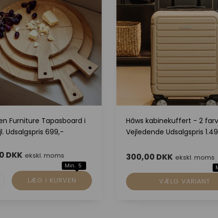
en Furniture Tapasboard i
Hâws kabinekuffert - 2 farv
jl. Udsalgspris 699,-
Vejledende Udsalgspris 1.49
0 DKK
ekskl. moms
300,00 DKK
ekskl. moms
Min. 5
VÆLG VARIANT