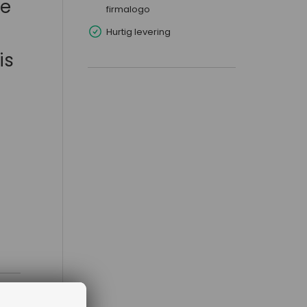
ke
firmalogo
Hurtig levering
is
n