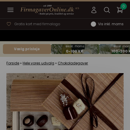
Gratis kort med firmalogo
Vis inkl. moms
Vælg prisleje
Forside
»
Hele vores udvalg
»
Chokoladegaver