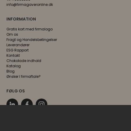
KONTAKT OS
Mandag til fredag
8.00 - 17.00
Tlf. 70868300
info@firmagaveronline.dk
INFORMATION
Gratis kort med firmalogo
Om os
Fragt og Handelsbetingelser
Leverandører
ESG Rapport
Kontakt
Chokolade indhold
Katalog
Blog
Ønsker I firmaftale?
FØLG OS