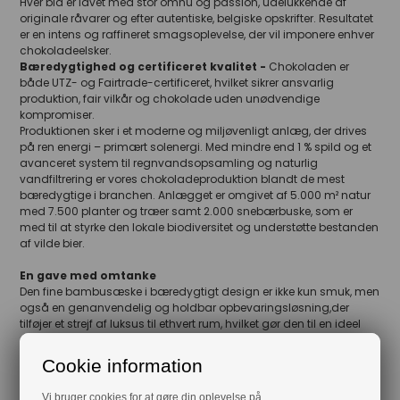
Hver bid er lavet med stor omhu og passion, udelukkende af
originale råvarer og efter autentiske, belgiske opskrifter. Resultatet
er en intens og raffineret smagsoplevelse, der vil imponere enhver
chokoladeelsker.
Bæredygtighed og certificeret kvalitet -
Chokoladen er
både UTZ- og Fairtrade-certificeret, hvilket sikrer ansvarlig
produktion, fair vilkår og chokolade uden unødvendige
kompromiser.
Produktionen sker i et moderne og miljøvenligt anlæg, der drives
på ren energi – primært solenergi. Med mindre end 1 % spild og et
avanceret system til regnvandsopsamling og naturlig
vandfiltrering er vores chokoladeproduktion blandt de mest
bæredygtige i branchen. Anlægget er omgivet af 5.000 m² natur
med 7.500 planter og træer samt 2.000 snebærbuske, som er
med til at styrke den lokale biodiversitet og understøtte bestanden
af vilde bier.
En gave med omtanke
Den fine bambusæske i bæredygtigt design er ikke kun smuk, men
også en genanvendelig og holdbar opbevaringsløsning,der
tilføjer et strejf af luksus til ethvert rum, hvilket gør den til en ideel
gave til særlige anledninger. Forkæl jeres medarbejdere og
kunder med belgisk gourmetchokolade pakket ind i vores smukke
Cookie information
bambusæske - vælg kvalitet fra øverste hylde og nyd den
ultimative chokoladeoplevelse.
Vi bruger cookies for at gøre din oplevelse på