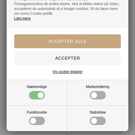
Firmagaveronline.dk endnu bedre. Ved at klikke videre på siden,
Spred julehygge med elegant indpakket
accepterer du automatisk at vi bruger cookies. Vil du læse mere
gourmetchokolade!
om vores Cookie politik.
Læs mere
Mere af samme slags
Belgisk chokolade
Chokolade
Chokoladeæsker
Bambusæsker
Chocolate by Obel
Vis cookie detaljer
Nødvendige
Markedsføring
Din tryghed
Lagerførende
Gratis kort med hilsen og firmalogo
Funktionelle
Statistiske
Hurtig levering