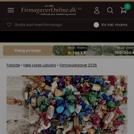
Gratis kort med firmalogo
Vis inkl. moms
Vælg prisleje
Forside
»
Hele vores udvalg
»
Firmajulegaver 2026