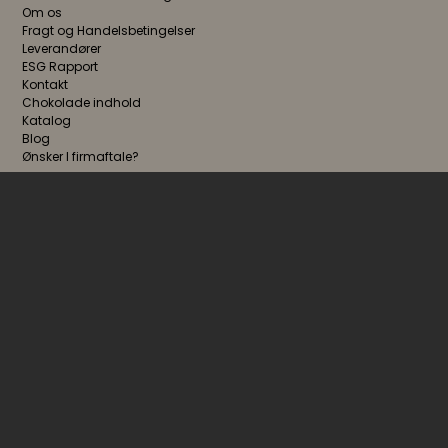
Om os
Fragt og Handelsbetingelser
Leverandører
ESG Rapport
Kontakt
Chokolade indhold
Katalog
Blog
Ønsker I firmaftale?
FØLG OS
NYHEDSBREV
Jeg accepterer
vilkårene