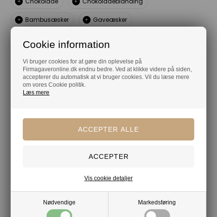
Chokolade
Chokoladeblanding
Bambusæsker
Gaveæsker
Cookie information
Din tryghed
Vi bruger cookies for at gøre din oplevelse på
Firmagaveronline.dk endnu bedre. Ved at klikke videre på siden,
Lagerførende
accepterer du automatisk at vi bruger cookies. Vil du læse mere
om vores Cookie politik.
Gratis kort med hilsen og firmalogo
Læs mere
Hurtig levering
Vis cookie detaljer
Nødvendige
Markedsføring