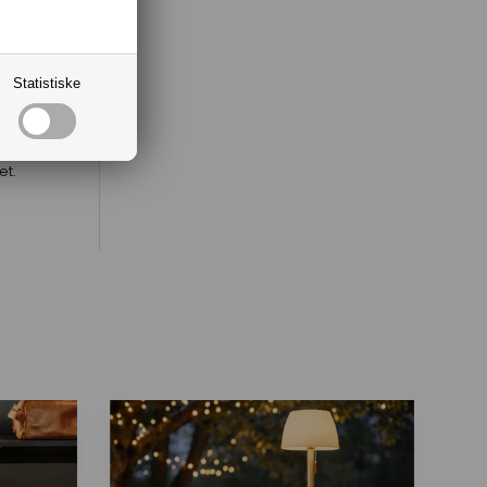
ing
r
Statistiske
et.