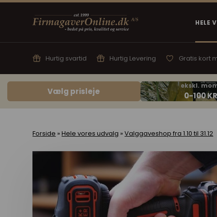
HELE 
Hurtig svartid
Hurtig Levering
Gratis kort
Vælg prisleje
Forside
»
Hele vores udvalg
»
Valggaveshop fra 1.10 til 31.12