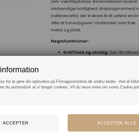
selv-værktøjskasse. Boremaskinen leverer
nødvendige hastighed, drejningsmoment 
batterilevetid, der kræves til at udføre en b
vifte af boreopgaver i materialer som træ,
metal og plast.
Nøglefunktioner:
Kraftfuld og alsidig:
Den 18V lithiu
boremaskine er ideel til en lang ræk
opgaver takket være dens justerbar
information
hastighed og 10-positionskobling, so
giver præcis kontrol over både borin
ies for at gøre din oplevelse på Firmagaveronline.dk endnu bedre. Ved at klik
rer du automatisk at vi bruger cookies. Vil du læse mere om vores Cookie poli
skruning.
Ergonomisk design:
Det kompakte 
lette design gør det nemt at arbejde i
højden og i trange rum. Boremaskine
har et anti-slip blødt greb for øget
komfort.
Fleksibelt batterisystem:
Inkludere
1,5Ah 18V lithium-ion batterier, som gi