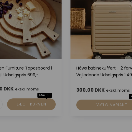
en Furniture Tapasboard i
Hâws kabinekuffert - 2 farv
jl. Udsalgspris 699,-
Vejledende Udsalgspris 1.49
0 DKK
ekskl. moms
300,00 DKK
ekskl. moms
Min. 5
VÆLG VARIANT