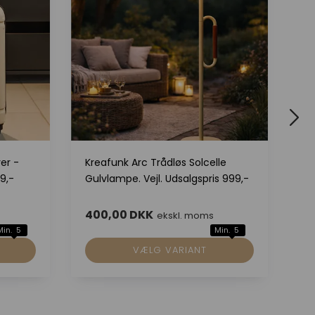
er -
Kreafunk Arc Trådløs Solcelle
Kr
9,-
Gulvlampe. Vejl. Udsalgspris 999,-
So
69
400,00 DKK
3
ekskl. moms
Min. 5
Min. 5
VÆLG VARIANT