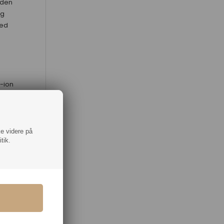
 den
og
red
m-ion
ke
e
m
g og
ke videre på
tik.
og
n
r to
ver