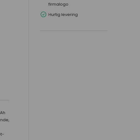
firmalogo
Hurtig levering
5Ah
ende,
t-