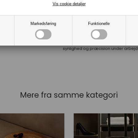
Vis cookie detaljer
længere arbejdstid og hurtig opladn
med den medfølgende hurtiglader.
Fjederbelastet batterisystem muliggø
Markedsføring
Funktionelle
hurtigt og enkelt batteriskift.
LED arbejdslys:
Indbygget LED-lys
oplyser arbejdsområdet for bedre
synlighed og præcision under arbejd
Mere fra samme kategori