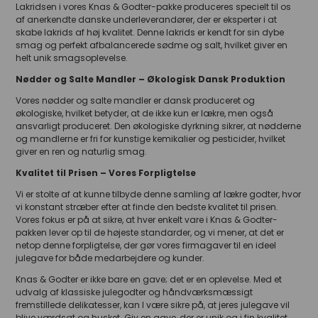
Lakridsen i vores Knas & Godter-pakke produceres specielt til os
af anerkendte danske underleverandører, der er eksperter i at
skabe lakrids af høj kvalitet. Denne lakrids er kendt for sin dybe
smag og perfekt afbalancerede sødme og salt, hvilket giver en
helt unik smagsoplevelse.
Nødder og Salte Mandler – Økologisk Dansk Produktion
Vores nødder og salte mandler er dansk produceret og
økologiske, hvilket betyder, at de ikke kun er lækre, men også
ansvarligt produceret. Den økologiske dyrkning sikrer, at nødderne
og mandlerne er fri for kunstige kemikalier og pesticider, hvilket
giver en ren og naturlig smag.
Kvalitet til Prisen – Vores Forpligtelse
Vi er stolte af at kunne tilbyde denne samling af lækre godter, hvor
vi konstant stræber efter at finde den bedste kvalitet til prisen.
Vores fokus er på at sikre, at hver enkelt vare i Knas & Godter-
pakken lever op til de højeste standarder, og vi mener, at det er
netop denne forpligtelse, der gør vores firmagaver til en ideel
julegave for både medarbejdere og kunder.
Knas & Godter er ikke bare en gave; det er en oplevelse. Med et
udvalg af klassiske julegodter og håndværksmæssigt
fremstillede delikatesser, kan I være sikre på, at jeres julegave vil
blive værdsat og husket. Giv en gave, der er unik og i fin kvalitet,