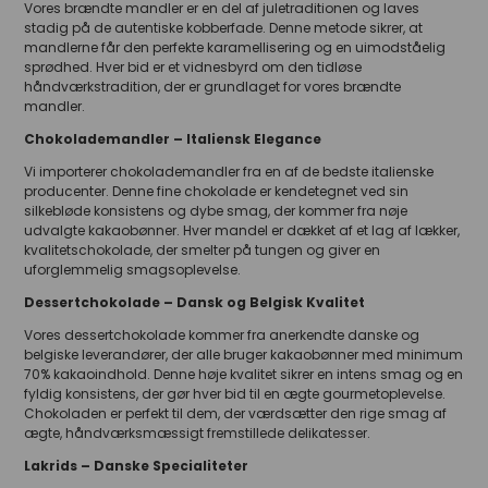
Vores brændte mandler er en del af juletraditionen og laves
stadig på de autentiske kobberfade. Denne metode sikrer, at
mandlerne får den perfekte karamellisering og en uimodståelig
sprødhed. Hver bid er et vidnesbyrd om den tidløse
håndværkstradition, der er grundlaget for vores brændte
mandler.
Chokolademandler – Italiensk Elegance
Vi importerer chokolademandler fra en af de bedste italienske
producenter. Denne fine chokolade er kendetegnet ved sin
silkebløde konsistens og dybe smag, der kommer fra nøje
udvalgte kakaobønner. Hver mandel er dækket af et lag af lækker,
kvalitetschokolade, der smelter på tungen og giver en
uforglemmelig smagsoplevelse.
Dessertchokolade – Dansk og Belgisk Kvalitet
Vores dessertchokolade kommer fra anerkendte danske og
belgiske leverandører, der alle bruger kakaobønner med minimum
70% kakaoindhold. Denne høje kvalitet sikrer en intens smag og en
fyldig konsistens, der gør hver bid til en ægte gourmetoplevelse.
Chokoladen er perfekt til dem, der værdsætter den rige smag af
ægte, håndværksmæssigt fremstillede delikatesser.
Lakrids – Danske Specialiteter