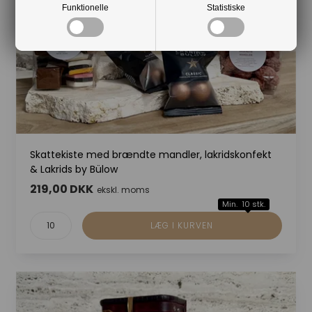
Funktionelle
Statistiske
Skattekiste med brændte mandler, lakridskonfekt
& Lakrids by Bülow
219,00 DKK
ekskl. moms
Min. 10 stk.