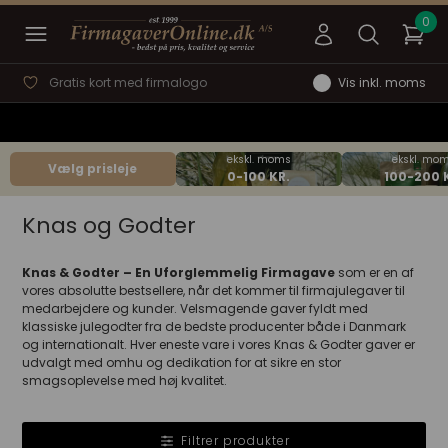
Hurtig svartid
Prisgaranti
Vis inkl. moms
Vælg prisleje
Knas og Godter
Knas & Godter – En Uforglemmelig Firmagave
som er en af
vores absolutte bestsellere, når det kommer til firmajulegaver til
medarbejdere og kunder. Velsmagende gaver fyldt med
klassiske julegodter fra de bedste producenter både i Danmark
og internationalt. Hver eneste vare i vores Knas & Godter gaver er
udvalgt med omhu og dedikation for at sikre en stor
smagsoplevelse med høj kvalitet.
Filtrer produkter