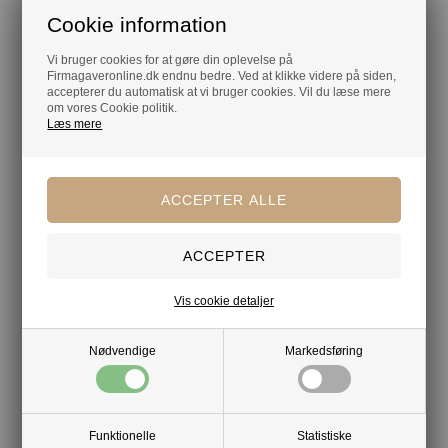
Cookie information
Vægt:
2,5 kg
Vi bruger cookies for at gøre din oplevelse på
Medfølgende tilbehør
Firmagaveronline.dk endnu bedre. Ved at klikke videre på siden,
accepterer du automatisk at vi bruger cookies. Vil du læse mere
5-i-1 dyse
om vores Cookie politik.
Læs mere
5 m slange med adapter
Aftagelig lanse på 57 cm
18V 2,0 Ah batteri
Oplader
Hvorfor vælge Black & Decker BCPC18DA-QW?
Denne tryksprøjte er den perfekte kombination af mobilitet,
Vis cookie detaljer
effektivitet og brugervenlighed. Med et system, der fungerer
sammen med Black & Deckers 18V batteriplatform, får du en
fleksibel rengøringsløsning til både hjem og fritid.
Nødvendige
Markedsføring
Din tryghed
Funktionelle
Statistiske