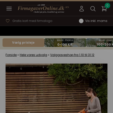
Gratis kort med firmalogo
Vis inkl. moms
Vælg prisleje
Forside
»
Hele vores udvalg
»
Valggaveshop fra 1.10 til 31.12