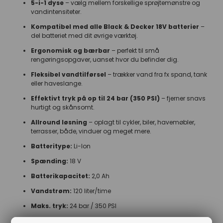
5-i-1 dyse
– vælg mellem forskellige sprøjtemønstre og
vandintensiteter.
Kompatibel med alle Black & Decker 18V batterier
–
del batteriet med dit øvrige værktøj.
Ergonomisk og bærbar
– perfekt til små
rengøringsopgaver, uanset hvor du befinder dig.
Fleksibel vandtilførsel
– trækker vand fra fx spand, tank
eller haveslange.
Effektivt tryk på op til 24 bar (350 PSI)
– fjerner snavs
hurtigt og skånsomt.
Allround løsning
– oplagt til cykler, biler, havemøbler,
terrasser, både, vinduer og meget mere.
Batteritype:
Li-Ion
Spænding:
18 V
Batterikapacitet:
2,0 Ah
Vandstrøm:
120 liter/time
Maks. tryk:
24 bar / 350 PSI
Slangelængde:
5 meter