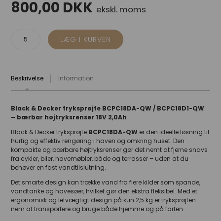
800,00
DKK
ekskl. moms
Beskrivelse
Information
Black & Decker tryksprøjte BCPC18DA-QW / BCPC18D1-QW
– bærbar højtryksrenser 18V 2,0Ah
Black & Decker tryksprøjte
BCPC18DA-QW
er den ideelle løsning til
hurtig og effektiv rengøring i haven og omkring huset. Den
kompakte og bærbare højtryksrenser gør det nemt at fjerne snavs
fra cykler, biler, havemøbler, både og terrasser – uden at du
behøver en fast vandtilslutning.
Det smarte design kan trække vand fra flere kilder som spande,
vandtanke og havesøer, hvilket gør den ekstra fleksibel. Med et
ergonomisk og letvægtigt design på kun 2,5 kg er tryksprøjten
nem at transportere og bruge både hjemme og på farten.