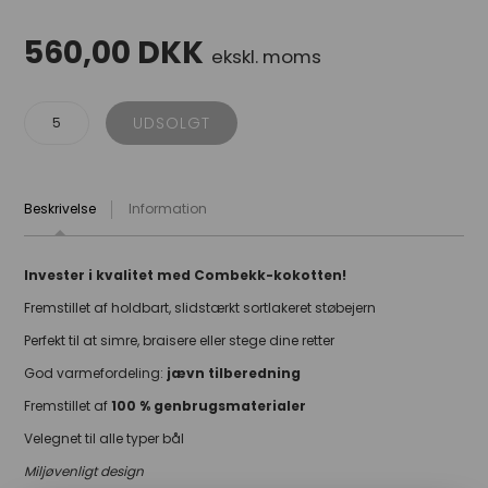
560,00
DKK
ekskl. moms
Beskrivelse
Information
Invester i kvalitet med Combekk-kokotten!
Fremstillet af holdbart, slidstærkt sortlakeret støbejern
Perfekt til at simre, braisere eller stege dine retter
God varmefordeling:
jævn tilberedning
Fremstillet af
100 % genbrugsmaterialer
Velegnet til alle typer bål
Miljøvenligt design