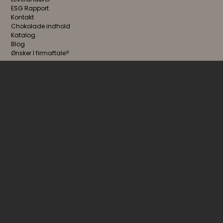
ESG Rapport
Kontakt
Chokolade indhold
Katalog
Blog
Ønsker I firmaftale?
FØLG OS
NYHEDSBREV
Jeg accepterer
vilkårene