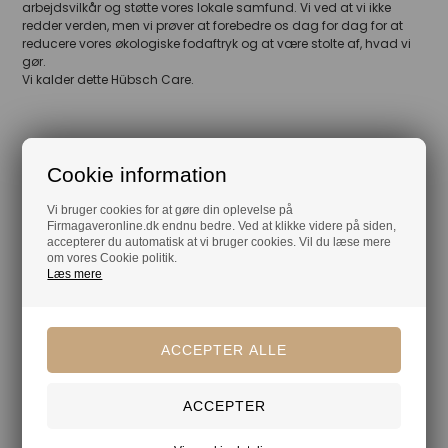
arbejdsvilkår og støtte vores lokale samfund. Vi ved at vi ikke
redder verden, men vi prøver at forebedre os dag for dag for at
reducere vores økologiske fodaftryk og at være stolte af, hvad vi
gør.
Vi kalder dette Hübsch Care.
Din tryghed
Cookie information
Lagerførende
Vi bruger cookies for at gøre din oplevelse på
Gratis kort med hilsen og firmalogo
Firmagaveronline.dk endnu bedre. Ved at klikke videre på siden,
accepterer du automatisk at vi bruger cookies. Vil du læse mere
Hurtig levering
om vores Cookie politik.
Læs mere