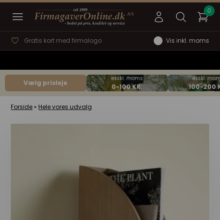
Gratis kort med firmalogo
Vis inkl. moms
Vælg prisleje
Forside
»
Hele vores udvalg