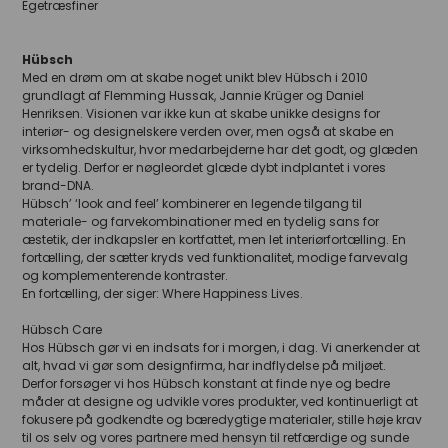
Egetræsfiner
Hübsch
Med en drøm om at skabe noget unikt blev Hübsch i 2010
grundlagt af Flemming Hussak, Jannie Krüger og Daniel
Henriksen. Visionen var ikke kun at skabe unikke designs for
interiør- og designelskere verden over, men også at skabe en
virksomhedskultur, hvor medarbejderne har det godt, og glæden
er tydelig. Derfor er nøgleordet glæde dybt indplantet i vores
brand-DNA.
Hübsch’ ‘look and feel’ kombinerer en legende tilgang til
materiale- og farvekombinationer med en tydelig sans for
æstetik, der indkapsler en kortfattet, men let interiørfortælling. En
fortælling, der sætter kryds ved funktionalitet, modige farvevalg
og komplementerende kontraster.
En fortælling, der siger: Where Happiness Lives.
Hübsch Care
Hos Hübsch gør vi en indsats for i morgen, i dag. Vi anerkender at
alt, hvad vi gør som designfirma, har indflydelse på miljøet.
Derfor forsøger vi hos Hübsch konstant at finde nye og bedre
måder at designe og udvikle vores produkter, ved kontinuerligt at
fokusere på godkendte og bæredygtige materialer, stille høje krav
til os selv og vores partnere med hensyn til retfærdige og sunde