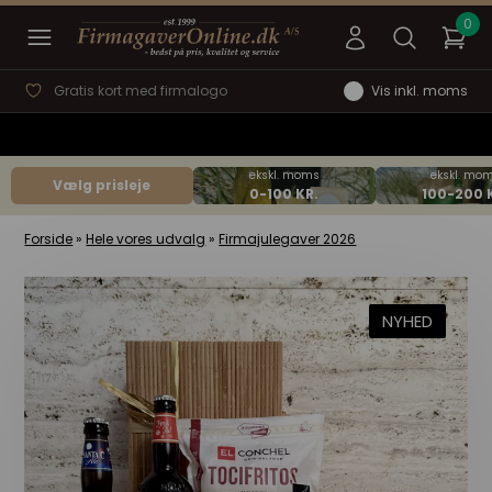
Gratis kort med firmalogo
Vis inkl. moms
Vælg prisleje
Forside
»
Hele vores udvalg
»
Firmajulegaver 2026
NYHED