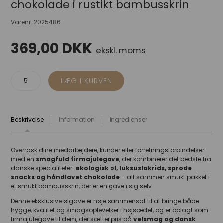
chokolade i rustikt bambusskrin
Varenr.
2025486
369,00
DKK
ekskl. moms
Beskrivelse
Information
Ingredienser
Overrask dine medarbejdere, kunder eller forretningsforbindelser
med en
smagfuld firmajulegave
, der kombinerer det bedste fra
danske specialiteter:
økologisk øl, luksuslakrids, sprøde
snacks og håndlavet chokolade
– alt sammen smukt pakket i
et smukt bambusskrin, der er en gave i sig selv
Denne eksklusive ølgave er nøje sammensat til at bringe både
hygge, kvalitet og smagsoplevelser i højsædet, og er oplagt som
firmajulegave til dem, der sætter pris på
velsmag
og dans
k