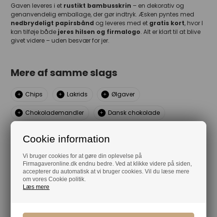
Gaven leveres i et
rustikt bambusskrin
– en dekorativ og
genanvendelig emballage, der gør indtryk. Æsken pyntes med
nedbrydeligt papirsbånd
og leveres med et
gratis kort
, hvor I
kan tilføje både
jeres
h
ilsen og firmalogo
. Alt er klart til at blive
givet videre – uden besvær for jer.
Mere af samme slags
Chips
Lakrids
Ølgaver
Chokolademandler
Dansk chokolade
Brændte mandler
Bagsværd lakrids
Cookie information
Træskrin
Vi bruger cookies for at gøre din oplevelse på
Firmagaveronline.dk endnu bedre. Ved at klikke videre på siden,
accepterer du automatisk at vi bruger cookies. Vil du læse mere
om vores Cookie politik.
Din tryghed
Læs mere
Lagerførende
Gratis kort med hilsen og firmalogo