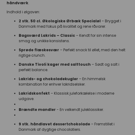
håndværk
.
Indhold i ølgaven:
2 stk. 50 cl. Økologiske Ørbæk Specialøl
– Brygget i
Danmark med fokus på kvalitet og rene råvarer.
Bagsværd Lakrids – Classic
– Kendt for sin intense
smag og unikke konsistens.
Sprøde flæskesvær
– Perfekt snack til øllet, med den helt
rigtige crunch.
Danske Tivoli kager med salttouch
– Sødt og salt i
perfekt balance.
Lakrids- og chokoladekugler
– En himmelsk
kombination for enhver lakridselsker.
Lakridskonfekt
– Klassisk juleforkælelse i moderne
udgave.
Brændte mandler
- En velkendt juleklassiker.
9 stk. håndlavet dessertchokolade
– Fremstillet i
Danmark af dygtige chocolatiers.