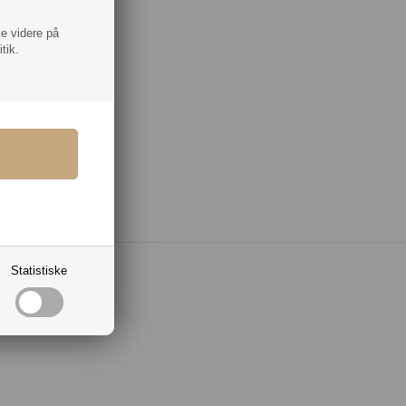
ke videre på
tik.
Statistiske