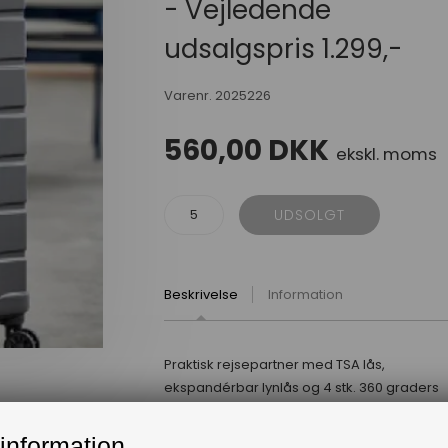
- Vejledende
udsalgspris 1.299,-
Varenr.
2025226
560,00
DKK
ekskl. moms
Beskrivelse
Information
Praktisk rejsepartner med TSA lås,
ekspandérbar lynlås og 4 stk. 360 graders
dobbelthjul.
Så er det bare ud at opleve verden!
information