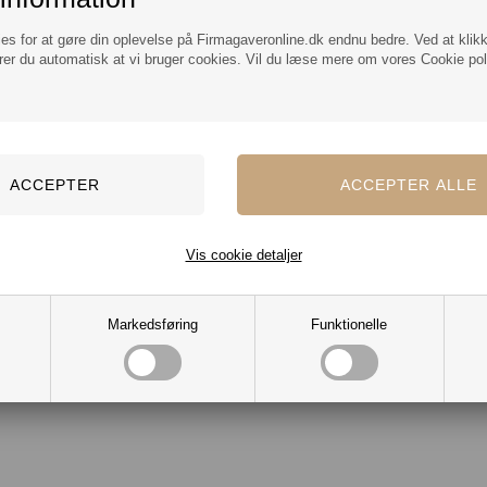
Specifikationer:
ies for at gøre din oplevelse på Firmagaveronline.dk endnu bedre. Ved at klik
rer du automatisk at vi bruger cookies. Vil du læse mere om vores Cookie poli
Brand Xplore It
Højde 67 cm
Bredde 47 cm
Dybde 25 cm
Garanti 2 år
Vis cookie detaljer
Markedsføring
Funktionelle