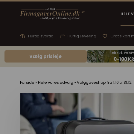
HELE 
Hurtig svartid
Hurtig Levering
Gratis kort
Vælg prisleje
Forside
»
Hele vores udvalg
»
Valggaveshop fra 1.10 til 31.12