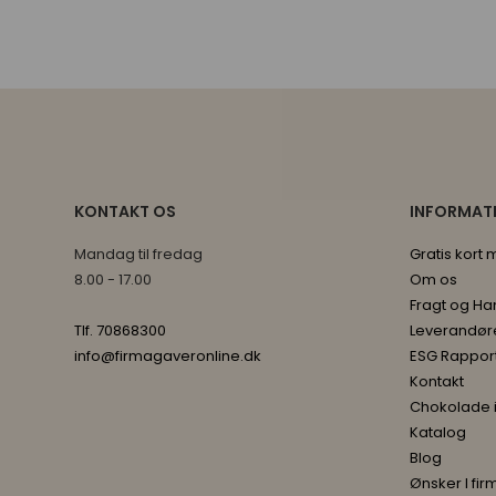
KONTAKT OS
INFORMAT
Mandag til fredag
Gratis kort
8.00 - 17.00
Om os
Fragt og Ha
Tlf. 70868300
Leverandør
info@firmagaveronline.dk
ESG Rappor
Kontakt
Chokolade 
Katalog
Blog
Ønsker I fir