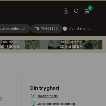
gaveronline.dk
Tlf. 70868300
Vis inkl. moms
Din tryghed
Lagerførende
S
Gratis kort med hilsen og