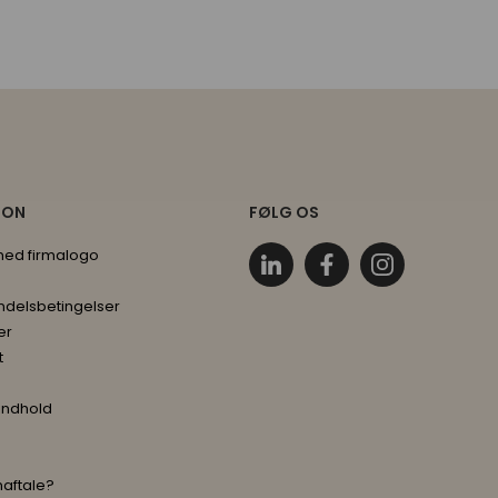
ION
FØLG OS
 med firmalogo
ndelsbetingelser
er
t
indhold
maftale?